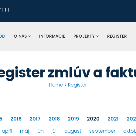
1 1 1
Pre nahlasovanie
odkanalizovania, tlaku a 
vodomerov, fakturá
OD
O NÁS
INFORMÁCIE
PROJEKTY
REGISTER
St
spoločnosť:
egister zmlúv a fakt
Home
>
Register
5
2016
2017
2018
2019
2020
2021
202
apríl
máj
jún
júl
august
september
októ