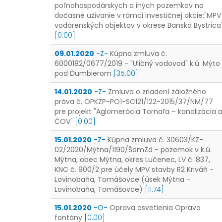
poľnohospodárskych a iných pozemkov na
dočasné užívanie v rámci investičnej akcie:"MPV
vodárenských objektov v okrese Banská Bystrica
[0.00]
09.01.2020
-Z-
Kúpna zmluva č.
6000182/0677/2019 - "Uličný vodovod" k.ú. Mýto
pod Ďumbierom
[35.00]
14.01.2020
-Z-
Zmluva o zriadení záložného
práva č. OPKZP-PO1-SC121/122-2015/37/NM/77
pre projekt "Aglomerácia Tornaľa – kanalizácia 
ČOV"
[0.00]
15.01.2020
-Z-
Kúpna zmluva č. 30603/KZ-
02/2020/Mýtna/1190/ŠomZd - pozemok v k.ú.
Mýtna, obec Mýtna, okres Lučenec, LV č. 837,
KNC č. 900/2 pre účely MPV stavby R2 Kriváň -
Lovinobaňa, Tomášovce (úsek Mýtna -
Lovinobaňa, Tomášovce)
[11.74]
15.01.2020
-O-
Oprava osvetlenia Oprava
fontány
[0.00]