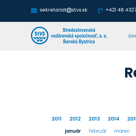
sekretariat
stvs.sk
+421 48 4327 
ÚV
R
2011
2012
2013
2014
201
január
február
marec