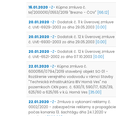
16.01.2020
-Z-
Kúpna zmluva č.
M/2000010/0553/2019 "Brezno - ČOV"
[66.12]
20.01.2020
-Z-
Dodatok č. 11 k Úverovej zmluve
č. UVE-6929-2003 zo dňa 29.05.2003
[0.00]
20.01.2020
-Z-
Dodatok č. 12 k Úverovej zmluve
č. UVE-6930-2003 zo dňa 29.05.2003
[0.00]
20.01.2020
-Z-
Dodatok č. 12 k Úverovej zmluve
č. UVE-6521-2002 zo dňa 07.10.2003
[0.00]
22.01.2020
-Z-
Kúpna zmluva č.
6000156/0794/2019 stavebný objekt SO 01 -
Rozšírenie verejného vodovodu v rámci Stavby
"Technická infraštruktúra IBV Horná Ves" na
pozemkoch CKN parc. č. 630/11, 590/17, 625/39,
625/60 a 625/65 v k.ú. Horná Ves
[35.00]
22.01.2020
-Z-
Zmluva o vykonaní reklamy č.
0002/2020 - zabezpečnie reklamy a propagácie
počas konania 13. šachtágu dňa 24.1.2020 v