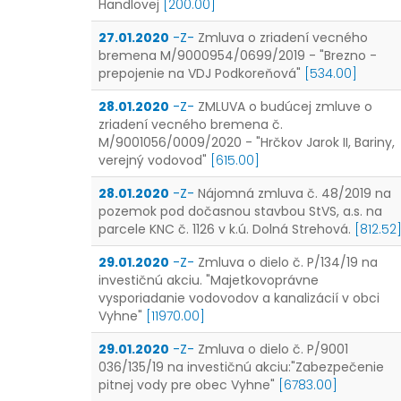
Handlovej
[200.00]
27.01.2020
-Z-
Zmluva o zriadení vecného
bremena M/9000954/0699/2019 - "Brezno -
prepojenie na VDJ Podkoreňová"
[534.00]
28.01.2020
-Z-
ZMLUVA o budúcej zmluve o
zriadení vecného bremena č.
M/9001056/0009/2020 - "Hrčkov Jarok II, Bariny,
verejný vodovod"
[615.00]
28.01.2020
-Z-
Nájomná zmluva č. 48/2019 na
pozemok pod dočasnou stavbou StVS, a.s. na
parcele KNC č. 1126 v k.ú. Dolná Strehová.
[812.52
29.01.2020
-Z-
Zmluva o dielo č. P/134/19 na
investičnú akciu. "Majetkovoprávne
vysporiadanie vodovodov a kanalizácií v obci
Vyhne"
[11970.00]
29.01.2020
-Z-
Zmluva o dielo č. P/9001
036/135/19 na investičnú akciu:"Zabezpečenie
pitnej vody pre obec Vyhne"
[6783.00]