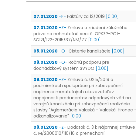
07.01.2020
-F-
Faktúry za 12/2019
[0.00]
07.01.2020
-Z-
Zmluva o zriadení záložného
práva na nehnuteľné veci č. OPKZP-PO1-
SC121/122-2015/37/NM/77
[0.00]
08.01.2020
-O-
Čistenie kanalizácie
[0.00]
09.01.2020
-O-
Ročnú podporu pre
dochádzkový systém SVYDO
[0.00]
09.01.2020
-Z-
Zmluva č. 0215/2019 o
podmienkach spolupráce pri zabezpečení
naplnenia merateľných ukazovateľov
napojenosti producentov odpadových vôd na
verejnú kanalizáciu pri zabezpečení realizácie
stavby "Aglomerácia Valaská - Valaská, Hronec 
odkanalizovanie"
[0.00]
09.01.2020
-Z-
Dodatok č. 3 k Nájomnej zmluve
č. M/2000010/110/16 o prenechaní