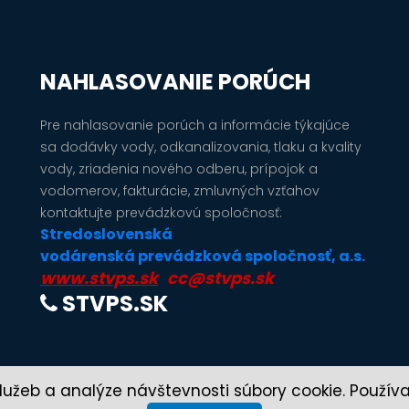
NAHLASOVANIE PORÚCH
Pre nahlasovanie porúch a informácie týkajúce
sa dodávky vody, odkanalizovania, tlaku a kvality
vody, zriadenia nového odberu, prípojok a
vodomerov, fakturácie, zmluvných vzťahov
kontaktujte prevádzkovú spoločnosť:
Stredoslovenská
vodárenská prevádzková spoločnosť, a.s.
www.stvps.sk
cc@stvps.sk
STVPS.SK
lužeb a analýze návštevnosti súbory cookie. Použív