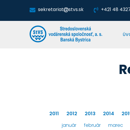
sekretariat
stvs.sk
+421 48 4327 
ÚV
R
2011
2012
2013
2014
201
január
február
marec