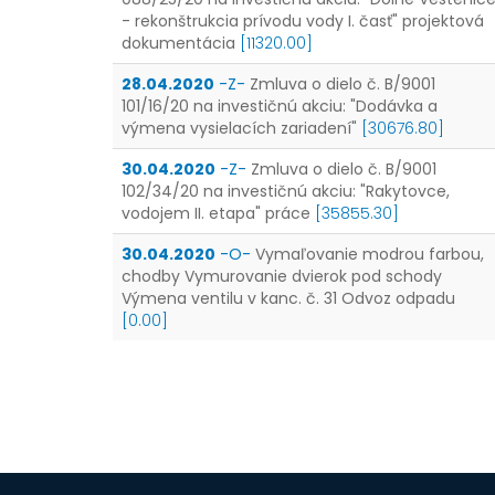
- rekonštrukcia prívodu vody I. časť" projektová
dokumentácia
[11320.00]
28.04.2020
-Z-
Zmluva o dielo č. B/9001
101/16/20 na investičnú akciu: "Dodávka a
výmena vysielacích zariadení"
[30676.80]
30.04.2020
-Z-
Zmluva o dielo č. B/9001
102/34/20 na investičnú akciu: "Rakytovce,
vodojem II. etapa" práce
[35855.30]
30.04.2020
-O-
Vymaľovanie modrou farbou,
chodby Vymurovanie dvierok pod schody
Výmena ventilu v kanc. č. 31 Odvoz odpadu
[0.00]