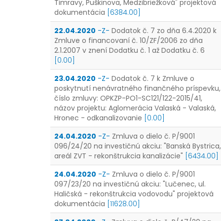
Timravy, Puškinova, Medzibriežková" projektová
dokumentácia
[6384.00]
22.04.2020
-Z-
Dodatok č. 7 zo dňa 6.4.2020 k
Zmluve o financovaní č. 10/ZF/2006 zo dňa
2.1.2007 v znení Dodatku č. 1 až Dodatku č. 6
[0.00]
23.04.2020
-Z-
Dodatok č. 7 k Zmluve o
poskytnutí nenávratného finančného príspevku,
číslo zmluvy: OPKZP-PO1-SC121/122-2015/41,
názov projektu: Aglomerácia Valaská - Valaská,
Hronec - odkanalizovanie
[0.00]
24.04.2020
-Z-
Zmluva o dielo č. P/9001
096/24/20 na investičnú akciu: "Banská Bystrica,
areál ZVT - rekonštrukcia kanalizácie"
[6434.00]
24.04.2020
-Z-
Zmluva o dielo č. P/9001
097/23/20 na investičnú akciu: "Lučenec, ul.
Haličská - rekonštrukcia vodovodu" projektová
dokumentácia
[11628.00]