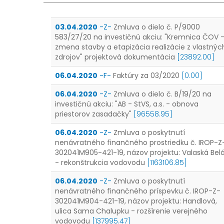
03.04.2020
-Z-
Zmluva o dielo č. P/9000
583/27/20 na investičnú akciu: "Kremnica ČOV 
zmena stavby a etapizácia realizácie z vlastnýc
zdrojov" projektová dokumentácia
[23892.00]
06.04.2020
-F-
Faktúry za 03/2020
[0.00]
06.04.2020
-Z-
Zmluva o dielo č. B/19/20 na
investičnú akciu: "AB - StVS, a.s. - obnova
priestorov zasadačky"
[96558.95]
06.04.2020
-Z-
Zmluva o poskytnutí
nenávratného finančného prostriedku č. IROP-Z
302041M905-421-19, názov projektu: Valaská Bel
- rekonštrukcia vodovodu
[1163106.85]
06.04.2020
-Z-
Zmluva o poskytnutí
nenávratného finančného príspevku č. IROP-Z-
302041M904-421-19, názov projektu: Handlová,
ulica Sama Chalupku - rozšírenie verejného
vodovodu
[137995.47]