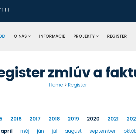
1 1 1
Pre nahlasovanie
odkanalizovania, tlaku a 
vodomerov, fakturá
OD
O NÁS
INFORMÁCIE
PROJEKTY
REGISTER
St
spoločnosť:
egister zmlúv a fakt
Home
>
Register
5
2016
2017
2018
2019
2020
2021
202
apríl
máj
jún
júl
august
september
októ