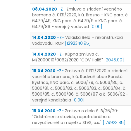
08.04.2020
-Z-
Zmluva o zriadení vecného
bremena č. 0131/2020, k.ú. Brezno - KNC parc. č.
6479/49, KNC parc. č. 6479/9 a KNC parc. č.
6479/86 - verejný vodovod
[0.00]
14.04.2020
-Z-
Valaská Belá – rekonštrukcia
vodovodu, IROP
[1292340.95]
14.04.2020
-Z-
Kúpna zmluva č.
M/2000010/0062/2020 "ČOV Halič"
[2046.00]
15.04.2020
-Z-
Zmluva č. 0132/2020 o zriadení
vecného bremena, k.ú. Radvaň obce Banská
Bystrica, KNC parc. č. 5006/79, č. 5006/80, č.
5006/81, č. 5006/82, č. 5006/83, č. 5006/84, č.
5006/85, č. 5006/86, č. 5006/87 a č. 5006/92 -
verejná kanalizácia
[0.00]
15.04.2020
-Z-
Zmluva o dielo č. B/26/20:
"Odstránenie stavieb, nepotrebného a
nevyužívaného majetku StVS, a.s."
[179923.85]