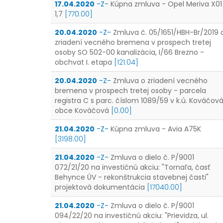
17.04.2020
-Z-
Kúpna zmluva - Opel Meriva X01
1,7
[770.00]
20.04.2020
-Z-
Zmluva č. 05/1651/HBH-Br/2019 
zriadení vecného bremena v prospech tretej
osoby SO 502-00 kanalizácia, I/66 Brezno -
obchvat I. etapa
[121.04]
20.04.2020
-Z-
Zmluva o zriadení vecného
bremena v prospech tretej osoby - parcela
registra C s parc. číslom 1089/59 v k.ú. Kováčov
obce Kováčová
[0.00]
21.04.2020
-Z-
Kúpna zmluva - Avia A75K
[3198.00]
21.04.2020
-Z-
Zmluva o dielo č. P/9001
072/21/20 na investičnú akciu: "Tornaľa, časť
Behynce ÚV - rekonštrukcia stavebnej časti"
projektová dokumentácia
[17040.00]
21.04.2020
-Z-
Zmluva o dielo č. P/9001
094/22/20 na investičnú akciu: "Prievidza, ul.