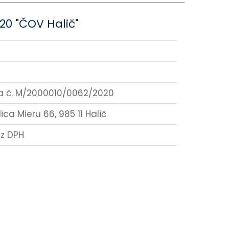
0 "ČOV Halič"
a č. M/2000010/0062/2020
ica Mieru 66, 985 11 Halič
z DPH