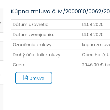
Kúpna zmluva č. M/2000010/0062/202
-
h
Dátum uzavretia:
14.04.2020
Dátum zverejnenia:
14.04.2020
Označenie zmluvy:
kúpna zmluv
Druhý účastník zmluvy:
Obec Halič, Ul
Cena:
2046.00 € be
-
á
Zmluva