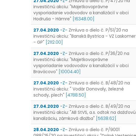
27.04.2020
-Z-
Zmluva o dielo č. P/47/20 na
investičnú akciu: "Majetkovoprávne
vysporiadanie vodovodov a kanalizácií v obci
Hodruša - Hámre"
[16348.00]
27.04.2020
-Z-
Zmluva o dielo č. P/51/20 na
investičnú akciu: "Banská Bystrica - VZ Laskomer
- GP"
[2112.00]
27.04.2020
-Z-
Zmluva o dielo č. P/36/20 na
investičnú akciu: "Majetkovoprávne
vysporiadanie vodovodov a kanalizácií v obci
Braväcovo"
[10004.40]
27.04.2020
-Z-
Zmluva o dielo č. B/48/20 na
investičnú akciu: " Vodár Donovaly, železné
schody, plech"
[4788.50]
27.04.2020
-Z-
Zmluva o dielo č. B/49/20 na
investičnú akciu: "AB StVS, a.s. odtok na dažďovú
kanalizáciu, zámková dlažba"
[5638.62]
28.04.2020
-Z-
Zmluva o dielo č. P/9001
088/25/20 na investičnú akciu: "Dolné Vestenic