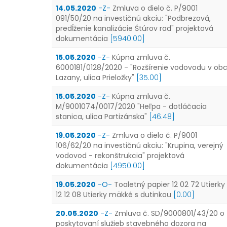
14.05.2020
-Z-
Zmluva o dielo č. P/9001
091/50/20 na investičnú akciu: "Podbrezová,
predĺženie kanalizácie Štúrov rad" projektová
dokumentácia
[5940.00]
15.05.2020
-Z-
Kúpna zmluva č.
6000181/0128/2020 - "Rozšírenie vodovodu v obc
Lazany, ulica Prieložky"
[35.00]
15.05.2020
-Z-
Kúpna zmluva č.
M/9001074/0017/2020 "Heľpa - dotláčacia
stanica, ulica Partizánska"
[46.48]
19.05.2020
-Z-
Zmluva o dielo č. P/9001
106/62/20 na investičnú akciu: "Krupina, verejný
vodovod - rekonštrukcia" projektová
dokumentácia
[4950.00]
19.05.2020
-O-
Toaletný papier 12 02 72 Utierky
12 12 08 Utierky mäkké s dutinkou
[0.00]
20.05.2020
-Z-
Zmluva č. SD/9000801/43/20 o
poskytovaní služieb stavebného dozora na