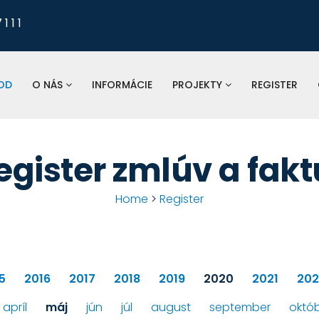
1 1 1
Pre nahlasovanie
odkanalizovania, tlaku a 
vodomerov, fakturá
OD
O NÁS
INFORMÁCIE
PROJEKTY
REGISTER
St
spoločnosť:
egister zmlúv a fakt
Home
>
Register
5
2016
2017
2018
2019
2020
2021
202
apríl
máj
jún
júl
august
september
októ