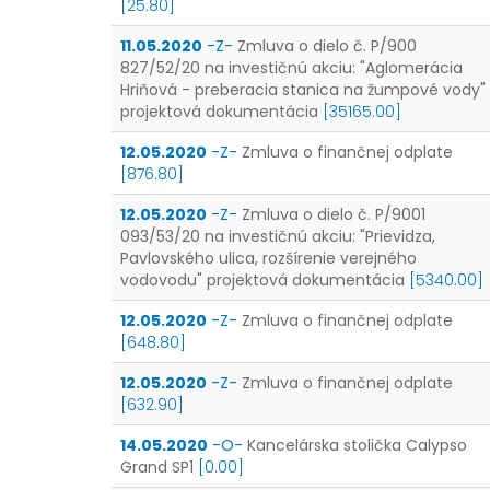
[25.80]
11.05.2020
-Z-
Zmluva o dielo č. P/900
827/52/20 na investičnú akciu: "Aglomerácia
Hriňová - preberacia stanica na žumpové vody"
projektová dokumentácia
[35165.00]
12.05.2020
-Z-
Zmluva o finančnej odplate
[876.80]
12.05.2020
-Z-
Zmluva o dielo č. P/9001
093/53/20 na investičnú akciu: "Prievidza,
Pavlovského ulica, rozšírenie verejného
vodovodu" projektová dokumentácia
[5340.00]
12.05.2020
-Z-
Zmluva o finančnej odplate
[648.80]
12.05.2020
-Z-
Zmluva o finančnej odplate
[632.90]
14.05.2020
-O-
Kancelárska stolička Calypso
Grand SP1
[0.00]