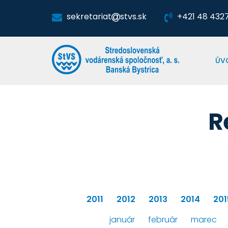
sekretariat
stvs.sk
+421 48 4327 
ÚV
R
2011
2012
2013
2014
201
január
február
marec