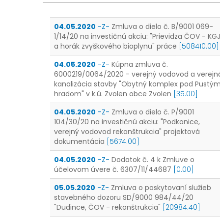
04.05.2020
-Z-
Zmluva o dielo č. B/9001 069-
1/14/20 na investičnú akciu: "Prievidza ČOV - KG
a horák zvyškového bioplynu" práce
[508410.00]
04.05.2020
-Z-
Kúpna zmluva č.
6000219/0064/2020 - verejný vodovod a verejn
kanalizácia stavby "Obytný komplex pod Pustý
hradom" v k.ú. Zvolen obce Zvolen
[35.00]
04.05.2020
-Z-
Zmluva o dielo č. P/9001
104/30/20 na investičnú akciu: "Podkonice,
verejný vodovod rekonštrukcia" projektová
dokumentácia
[5674.00]
04.05.2020
-Z-
Dodatok č. 4 k Zmluve o
účelovom úvere č. 6307/11/44687
[0.00]
05.05.2020
-Z-
Zmluva o poskytovaní služieb
stavebného dozoru SD/9000 984/44/20
"Dudince, ČOV - rekonštrukcia"
[20984.40]