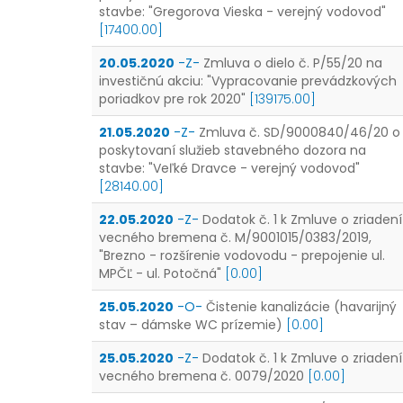
stavbe: "Gregorova Vieska - verejný vodovod"
[17400.00]
20.05.2020
-Z-
Zmluva o dielo č. P/55/20 na
investičnú akciu: "Vypracovanie prevádzkových
poriadkov pre rok 2020"
[139175.00]
21.05.2020
-Z-
Zmluva č. SD/9000840/46/20 o
poskytovaní služieb stavebného dozora na
stavbe: "Veľké Dravce - verejný vodovod"
[28140.00]
22.05.2020
-Z-
Dodatok č. 1 k Zmluve o zriadení
vecného bremena č. M/9001015/0383/2019,
"Brezno - rozšírenie vodovodu - prepojenie ul.
MPČĽ - ul. Potočná"
[0.00]
25.05.2020
-O-
Čistenie kanalizácie (havarijný
stav – dámske WC prízemie)
[0.00]
25.05.2020
-Z-
Dodatok č. 1 k Zmluve o zriadení
vecného bremena č. 0079/2020
[0.00]