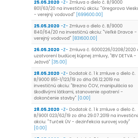
25.05.2020
-Z-
Zmluva o dielo č. B/9000
801/63/20 na investičnú akciu: "Gregorova Viesk
- verejný vodovod"
[699600.00]
25.05.2020
-Z-
Zmluva o dielo č. B/9000
840/64/20 na investičnú akciu: "Veľké Dravce -
verejný vodovod"
[831600.00]
26.05.2020
-Z-
Zmluva č. 6000226/0208/2020 
uzatvorení budúcej kúpnej zmluvy, "IBV DETVA -
Ježová"
[35.00]
28.05.2020
-Z-
Dodatok č. 1 k zmluve o dielo č.
B/9000 851-1/123/19 zo dňa 06.12.2019 na
investičnú akciu: "Brezno ČOV, manipulácia so
škodlivými látkami, stanovenie opatrení -
dokončenie stavby"
[0.00]
28.05.2020
-Z-
Dodatok č. 1 k zmluve o dielo č.
B/9001 023/62/19 zo dňa 29.07.2019 na investičn
akciu: "Turček ÚV - dezinfekcia surovej vody"
[0.00]