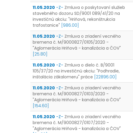
11.05.2020
-Z-
Zmluva o poskytovaní služieb
stavebného dozoru SD/9001 089/41/20 na
investičnú akciu: "Hriňová, rekonštrukcia
trafostanice"
[986.00]
11.05.2020
-Z-
Zmluva o zriadení vecného
bremena č. M/9000827/0105/2020 -
"Aglomerácia Hriňová - kanalizácia a ČOV"
[25.80]
11.05.2020
-Z-
Zmluva o dielo č. B/9001
105/37/20 na investičnú akciu: "Podhradie,
inštalácia zákalomeru" práce
[22896.00]
11.05.2020
-Z-
Zmluva o zriadení vecného
bremena č. M/9000827/0103/2020 -
"Aglomerácia Hriňová - kanalizácia a ČOV"
[154.60]
11.05.2020
-Z-
Zmluva o zriadení vecného
bremena č. M/9000827/0107/2020 -
"Aglomerácia Hriňová - kanalizácia a ČOV"