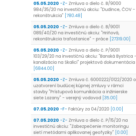
05.05.2020
-Z-
Zmluva o dielo č. B/9000
984/35/20 na investičnú akciu: "Dudince, ČOV -
rekonštrukcia"
[780.48]
05.05.2020
-Z-
Zmluva o dielo č. B/9001
089/40/20 na investičnú akciu: "Hriňová,
rekonštrukcia trafostanice" - práce
[27319.00]
05.05.2020
-Z-
Zmluva o dielo č. P/9001
103/29/20 na investičnú akciu: "Banská Bystrica 
kanalizácia na Skalici" projektová dokumentácia
[6844.00]
05.05.2020
-Z-
Zmluva č. 6000222/0122/2020 o
uzatvorení budúcej kúpnej zmluvy v rámci
stavby "Prístupová komunikácia a inžinierske
siete Lazany" - verejný vodovod
[35.00]
07.05.2020
-F-
Faktúry za 04/2020
[0.00]
07.05.2020
-Z-
Zmluva o dielo č. P/15/20 na
investičnú akciu: "Zabezpečenie monitoringu
sietí metódami aplikovanej geofyziky"
[0.00]