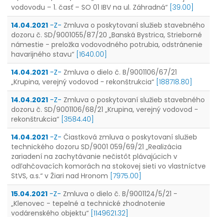
vodovodu – 1. časť – SO 01 IBV na ul. Záhradná“
[39.00]
14.04.2021
-Z-
Zmluva o poskytovaní služieb stavebného
dozoru č. SD/9001055/87/20 „Banská Bystrica, Strieborné
námestie - preložka vodovodného potrubia, odstránenie
havarijného stavu“
[1640.00]
14.04.2021
-Z-
Zmluva o dielo č. B/9001106/67/21
„Krupina, verejný vodovod - rekonštrukcia“
[188718.80]
14.04.2021
-Z-
Zmluva o poskytovaní služieb stavebného
dozoru č. SD/9001106/68/21 „Krupina, verejný vodovod -
rekonštrukcia“
[3584.40]
14.04.2021
-Z-
Čiastková zmluva o poskytovaní služieb
technického dozoru SD/9001 059/69/21 „Realizácia
zariadení na zachytávanie nečistôt plávajúcich v
odľahčovacích komorách na stokovej sieti vo vlastníctve
StVS, a.s.“ v Žiari nad Hronom
[7975.00]
15.04.2021
-Z-
Zmluva o dielo č. B/9001124/5/21 -
„Klenovec - tepelné a technické zhodnotenie
vodárenského objektu“
[1149621.32]