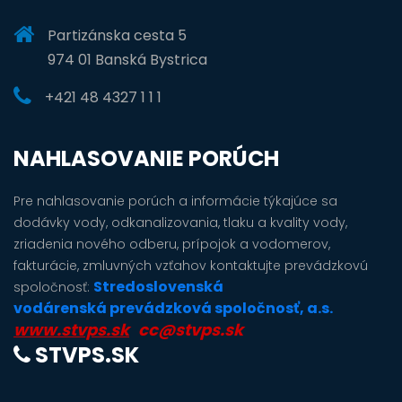
Partizánska cesta 5
974 01 Banská Bystrica
+421 48 4327 1 1 1
NAHLASOVANIE PORÚCH
Pre nahlasovanie porúch a informácie týkajúce sa
dodávky vody, odkanalizovania, tlaku a kvality vody,
zriadenia nového odberu, prípojok a vodomerov,
fakturácie, zmluvných vzťahov kontaktujte prevádzkovú
Stredoslovenská
spoločnosť:
vodárenská prevádzková spoločnosť, a.s.
www.stvps.sk
cc@stvps.sk
STVPS.SK