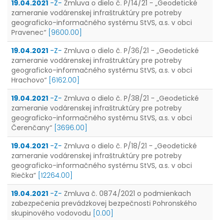
19.04.2021
-Z-
Zmluva o dielo č. P/14/21 - „Geodetické
zameranie vodárenskej infraštruktúry pre potreby
geograficko-informačného systému StVS, a.s. v obci
Pravenec“
[9600.00]
19.04.2021
-Z-
Zmluva o dielo č. P/36/21 - „Geodetické
zameranie vodárenskej infraštruktúry pre potreby
geograficko-informačného systému StVS, a.s. v obci
Hrachovo“
[6162.00]
19.04.2021
-Z-
Zmluva o dielo č. P/38/21 - „Geodetické
zameranie vodárenskej infraštruktúry pre potreby
geograficko-informačného systému StVS, a.s. v obci
Čerenčany“
[3696.00]
19.04.2021
-Z-
Zmluva o dielo č. P/18/21 - „Geodetické
zameranie vodárenskej infraštruktúry pre potreby
geograficko-informačného systému StVS, a.s. v obci
Riečka“
[12264.00]
19.04.2021
-Z-
Zmluva č. 0874/2021 o podmienkach
zabezpečenia prevádzkovej bezpečnosti Pohronského
skupinového vodovodu
[0.00]