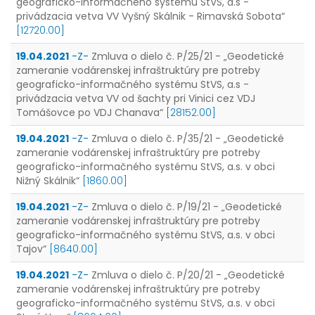
geograficko-informačného systému StVS, a.s -
privádzacia vetva VV Vyšný Skálnik - Rimavská Sobota“
[12720.00]
19.04.2021
-Z-
Zmluva o dielo č. P/25/21 - „Geodetické
zameranie vodárenskej infraštruktúry pre potreby
geograficko-informačného systému StVS, a.s -
privádzacia vetva VV od šachty pri Vinici cez VDJ
Tomášovce po VDJ Chanava“
[28152.00]
19.04.2021
-Z-
Zmluva o dielo č. P/35/21 - „Geodetické
zameranie vodárenskej infraštruktúry pre potreby
geograficko-informačného systému StVS, a.s. v obci
Nižný Skálnik“
[1860.00]
19.04.2021
-Z-
Zmluva o dielo č. P/19/21 - „Geodetické
zameranie vodárenskej infraštruktúry pre potreby
geograficko-informačného systému StVS, a.s. v obci
Tajov“
[8640.00]
19.04.2021
-Z-
Zmluva o dielo č. P/20/21 - „Geodetické
zameranie vodárenskej infraštruktúry pre potreby
geograficko-informačného systému StVS, a.s. v obci