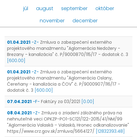
júl
august
september
október
november
december
01.04.2021
-Z-
Zmluva o zabezpečení externého
projektového manažmentu "Aglomerácia Nedožery -
Brezany - kanalizácia" č. P/9000870/115/17 - dodatok č. 3
[600.00]
01.04.2021
-Z-
Zmluva o zabezpečení externého
projektového manažmentu "Aglomerácia Oslany,
Čereňany - kanalizácia a ČOV" č. P/9000907/116/17 -
dodatok č. 3
[600.00]
07.04.2021
-F-
Faktúry za 03/2021
[0.00]
08.04.2021
-Z-
Zmluva o zriadení záložného práva na
nehnuteľné veci OPKZP-PO1-SC121/122-2015/41/NM/99
"Aglomerácia Valaská – Valaská, Hronec odkanalizovanie"
https://www.crz.gov.sk/zmluva/5664127/
[12832393.48]