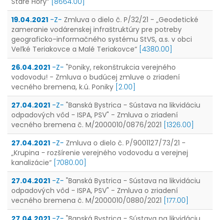
Staré Hory“
[8664.00]
19.04.2021
-Z-
Zmluva o dielo č. P/32/21 - „Geodetické
zameranie vodárenskej infraštruktúry pre potreby
geograficko-informačného systému StVS, a.s. v obci
Veľké Teriakovce a Malé Teriakovce“
[4380.00]
26.04.2021
-Z-
"Poniky, rekonštrukcia verejného
vodovodu! - Zmluva o budúcej zmluve o zriadení
vecného bremena, k.ú. Poniky
[2.00]
27.04.2021
-Z-
"Banská Bystrica - Sústava na likvidáciu
odpadových vôd - ISPA, PSV" - Zmluva o zriadení
vecného bremena č. M/2000010/0876/2021
[1326.00]
27.04.2021
-Z-
Zmluva o dielo č. P/9001127/73/21 -
„Krupina - rozšírenie verejného vodovodu a verejnej
kanalizácie“
[7080.00]
27.04.2021
-Z-
"Banská Bystrica - Sústava na likvidáciu
odpadových vôd - ISPA, PSV" - Zmluva o zriadení
vecného bremena č. M/2000010/0880/2021
[177.00]
27.04.2021
-Z-
"Banská Bystrica - Sústava na likvidáciu