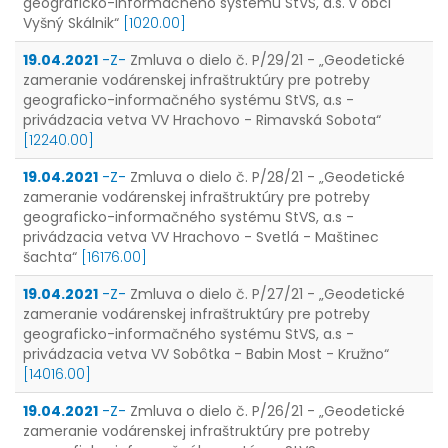
geograficko-informačného systému StVS, a.s. v obci
Vyšný Skálnik“
[1020.00]
19.04.2021
-Z-
Zmluva o dielo č. P/29/21 - „Geodetické
zameranie vodárenskej infraštruktúry pre potreby
geograficko-informačného systému StVS, a.s -
privádzacia vetva VV Hrachovo - Rimavská Sobota“
[12240.00]
19.04.2021
-Z-
Zmluva o dielo č. P/28/21 - „Geodetické
zameranie vodárenskej infraštruktúry pre potreby
geograficko-informačného systému StVS, a.s -
privádzacia vetva VV Hrachovo - Svetlá - Maštinec
šachta“
[16176.00]
19.04.2021
-Z-
Zmluva o dielo č. P/27/21 - „Geodetické
zameranie vodárenskej infraštruktúry pre potreby
geograficko-informačného systému StVS, a.s -
privádzacia vetva VV Sobôtka - Babin Most - Kružno“
[14016.00]
19.04.2021
-Z-
Zmluva o dielo č. P/26/21 - „Geodetické
zameranie vodárenskej infraštruktúry pre potreby