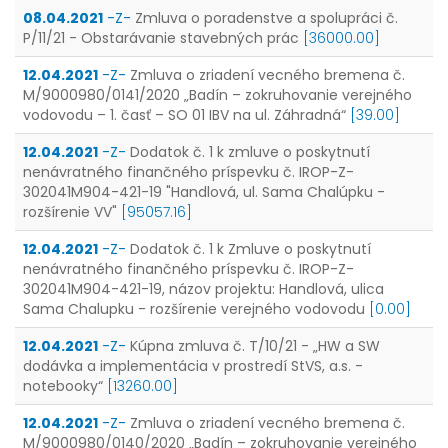
08.04.2021
-Z-
Zmluva o poradenstve a spolupráci č.
P/11/21 - Obstarávanie stavebných prác
[36000.00]
12.04.2021
-Z-
Zmluva o zriadení vecného bremena č.
M/9000980/0141/2020 „Badín – zokruhovanie verejného
vodovodu – 1. časť – SO 01 IBV na ul. Záhradná“
[39.00]
12.04.2021
-Z-
Dodatok č. 1 k zmluve o poskytnutí
nenávratného finančného príspevku č. IROP-Z-
302041M904-421-19 "Handlová, ul. Sama Chalúpku -
rozšírenie VV"
[95057.16]
12.04.2021
-Z-
Dodatok č. 1 k Zmluve o poskytnutí
nenávratného finančného príspevku č. IROP-Z-
302041M904-421-19, názov projektu: Handlová, ulica
Sama Chalupku - rozšírenie verejného vodovodu
[0.00]
12.04.2021
-Z-
Kúpna zmluva č. T/10/21 - „HW a SW
dodávka a implementácia v prostredí StVS, a.s. -
notebooky“
[13260.00]
12.04.2021
-Z-
Zmluva o zriadení vecného bremena č.
M/9000980/0140/2020 „Badín – zokruhovanie verejného