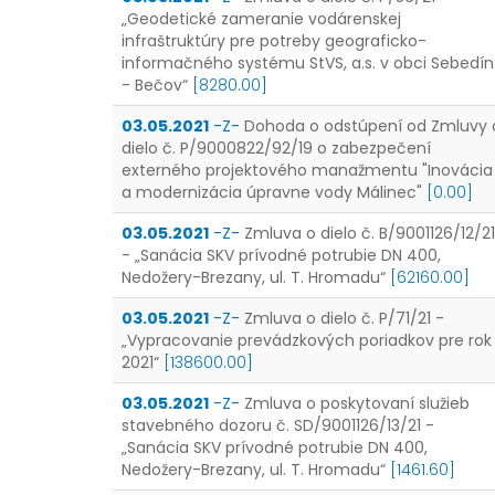
„Geodetické zameranie vodárenskej
infraštruktúry pre potreby geograficko-
informačného systému StVS, a.s. v obci Sebedín
- Bečov“
[8280.00]
03.05.2021
-Z-
Dohoda o odstúpení od Zmluvy 
dielo č. P/9000822/92/19 o zabezpečení
externého projektového manažmentu "Inovácia
a modernizácia úpravne vody Málinec"
[0.00]
03.05.2021
-Z-
Zmluva o dielo č. B/9001126/12/21
- „Sanácia SKV prívodné potrubie DN 400,
Nedožery-Brezany, ul. T. Hromadu“
[62160.00]
03.05.2021
-Z-
Zmluva o dielo č. P/71/21 -
„Vypracovanie prevádzkových poriadkov pre rok
2021“
[138600.00]
03.05.2021
-Z-
Zmluva o poskytovaní služieb
stavebného dozoru č. SD/9001126/13/21 -
„Sanácia SKV prívodné potrubie DN 400,
Nedožery-Brezany, ul. T. Hromadu“
[1461.60]