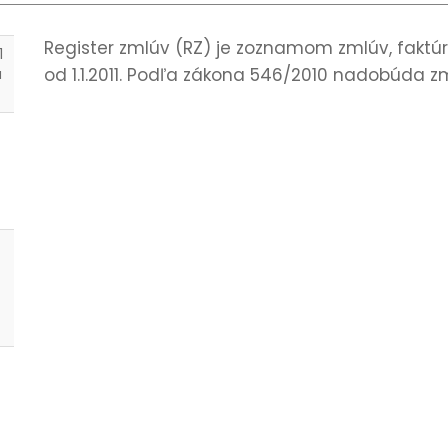
Register zmlúv (RZ) je zoznamom zmlúv, faktúr
1
od 1.1.2011. Podľa zákona 546/2010 nadobúda z
a