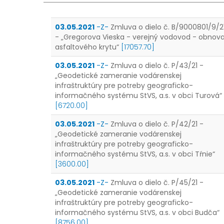
03.05.2021
-Z-
Zmluva o dielo č. B/9000801/9/2
- „Gregorova Vieska - verejný vodovod - obnov
asfaltového krytu“
[17057.70]
03.05.2021
-Z-
Zmluva o dielo č. P/43/21 -
„Geodetické zameranie vodárenskej
infraštruktúry pre potreby geograficko-
informačného systému StVS, a.s. v obci Turová“
[6720.00]
03.05.2021
-Z-
Zmluva o dielo č. P/42/21 -
„Geodetické zameranie vodárenskej
infraštruktúry pre potreby geograficko-
informačného systému StVS, a.s. v obci Tŕnie“
[3600.00]
03.05.2021
-Z-
Zmluva o dielo č. P/45/21 -
„Geodetické zameranie vodárenskej
infraštruktúry pre potreby geograficko-
informačného systému StVS, a.s. v obci Budča“
[8756.00]