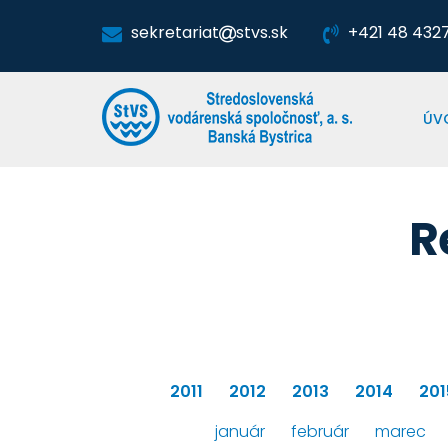
sekretariat
stvs.sk
+421 48 4327 
ÚV
R
2011
2012
2013
2014
201
január
február
marec