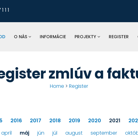
1 1 1
Pre nahlasovanie
odkanalizovania, tlaku a 
vodomerov, fakturá
OD
O NÁS
INFORMÁCIE
PROJEKTY
REGISTER
St
spoločnosť:
egister zmlúv a fakt
Home
>
Register
5
2016
2017
2018
2019
2020
2021
202
apríl
máj
jún
júl
august
september
októ