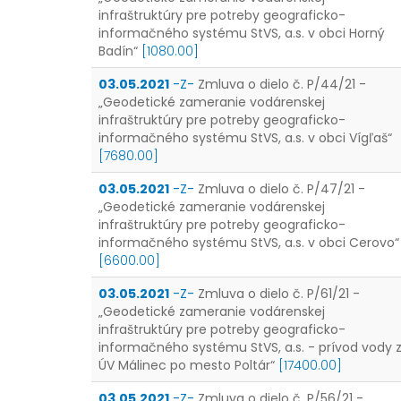
infraštruktúry pre potreby geograficko-
informačného systému StVS, a.s. v obci Horný
Badín“
[1080.00]
03.05.2021
-Z-
Zmluva o dielo č. P/44/21 -
„Geodetické zameranie vodárenskej
infraštruktúry pre potreby geograficko-
informačného systému StVS, a.s. v obci Vígľaš“
[7680.00]
03.05.2021
-Z-
Zmluva o dielo č. P/47/21 -
„Geodetické zameranie vodárenskej
infraštruktúry pre potreby geograficko-
informačného systému StVS, a.s. v obci Cerovo“
[6600.00]
03.05.2021
-Z-
Zmluva o dielo č. P/61/21 -
„Geodetické zameranie vodárenskej
infraštruktúry pre potreby geograficko-
informačného systému StVS, a.s. - prívod vody 
ÚV Málinec po mesto Poltár“
[17400.00]
03.05.2021
-Z-
Zmluva o dielo č. P/56/21 -