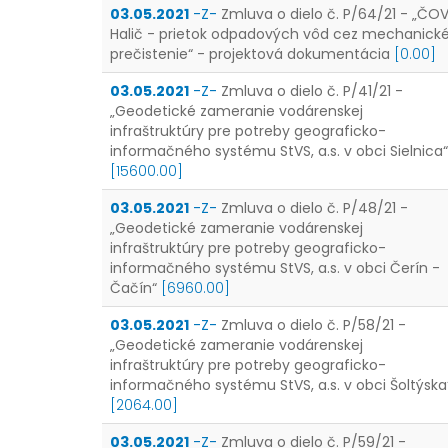
03.05.2021
-Z-
Zmluva o dielo č. P/64/21 - „ČO
Halič - prietok odpadových vôd cez mechanick
prečistenie“ - projektová dokumentácia
[0.00]
03.05.2021
-Z-
Zmluva o dielo č. P/41/21 -
„Geodetické zameranie vodárenskej
infraštruktúry pre potreby geograficko-
informačného systému StVS, a.s. v obci Sielnica“
[15600.00]
03.05.2021
-Z-
Zmluva o dielo č. P/48/21 -
„Geodetické zameranie vodárenskej
infraštruktúry pre potreby geograficko-
informačného systému StVS, a.s. v obci Čerín -
Čačín“
[6960.00]
03.05.2021
-Z-
Zmluva o dielo č. P/58/21 -
„Geodetické zameranie vodárenskej
infraštruktúry pre potreby geograficko-
informačného systému StVS, a.s. v obci Šoltýska
[2064.00]
03.05.2021
-Z-
Zmluva o dielo č. P/59/21 -