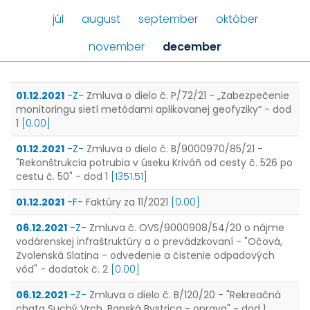
júl
august
september
október
november
december
01.12.2021
-Z-
Zmluva o dielo č. P/72/21 - „Zabezpečenie
monitoringu sietí metódami aplikovanej geofyziky“ - dod
1
[0.00]
01.12.2021
-Z-
Zmluva o dielo č. B/9000970/85/21 -
"Rekonštrukcia potrubia v úseku Kriváň od cesty č. 526 po
cestu č. 50" - dod 1
[1351.51]
01.12.2021
-F-
Faktúry za 11/2021
[0.00]
06.12.2021
-Z-
Zmluva č. OVS/9000908/54/20 o nájme
vodárenskej infraštruktúry a o prevádzkovaní - "Očová,
Zvolenská Slatina - odvedenie a čistenie odpadových
vôd" - dodatok č. 2
[0.00]
06.12.2021
-Z-
Zmluva o dielo č. B/120/20 - "Rekreačná
chata Suchý Vrch, Banská Bystrica - oprava" - dod 1