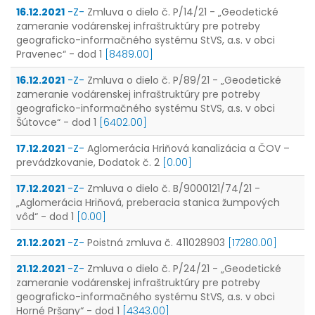
16.12.2021
-Z-
Zmluva o dielo č. P/14/21 - „Geodetické
zameranie vodárenskej infraštruktúry pre potreby
geograficko-informačného systému StVS, a.s. v obci
Pravenec“ - dod 1
[8489.00]
16.12.2021
-Z-
Zmluva o dielo č. P/89/21 - „Geodetické
zameranie vodárenskej infraštruktúry pre potreby
geograficko-informačného systému StVS, a.s. v obci
Šútovce“ - dod 1
[6402.00]
17.12.2021
-Z-
Aglomerácia Hriňová kanalizácia a ČOV –
prevádzkovanie, Dodatok č. 2
[0.00]
17.12.2021
-Z-
Zmluva o dielo č. B/9000121/74/21 -
„Aglomerácia Hriňová, preberacia stanica žumpových
vôd“ - dod 1
[0.00]
21.12.2021
-Z-
Poistná zmluva č. 411028903
[17280.00]
21.12.2021
-Z-
Zmluva o dielo č. P/24/21 - „Geodetické
zameranie vodárenskej infraštruktúry pre potreby
geograficko-informačného systému StVS, a.s. v obci
Horné Pršany“ - dod 1
[4343.00]