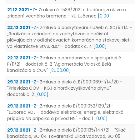
21.12.2021
-Z-
Zmluva č. 1536/2021 o budúcej zmluve o
zriadení vecného bremena - kú Lučenec
[0.00]
22.12.2021
-Z-
Zmluva o poskytovaní služieb č. SD/51/14 -
„Realizácia zariadení na zachytávanie nečistôt
plávajúcich v odľahčovacích komorách na stokovej sieti
vo vlastníctve StVS, a.s.“ - dodatok č. 4
[0.00]
22.12.2021
-Z-
Zmluva o poradenstve a spolupráci č.
P/11/21 - dodatok č. 2 "Aglomerácia Valaská Belá -
kanalizácia a ČOV"
[2500.00]
29.12.2021
-Z-
Zmluva o dielo č. B/9001069-1/14/20 -
"Prievidza ČOV - KGJ a horák zvyškového plynu" -
dodatok č. 2
[0.00]
29.12.2021
-Z-
Zmluva o dielo B/9001052/129/21 -
"Ľuboreč VDJ - dodávka elektrickej energie, elektrická
prípojka NN prípojka a prívod NN" - dod 1
[0.00]
29.12.2021
-Z-
Zmluva o dielo B/9001135/144/21 - "Sliač
kanalizácia, SO 04 Továrenská ulica vodovod, SO 05