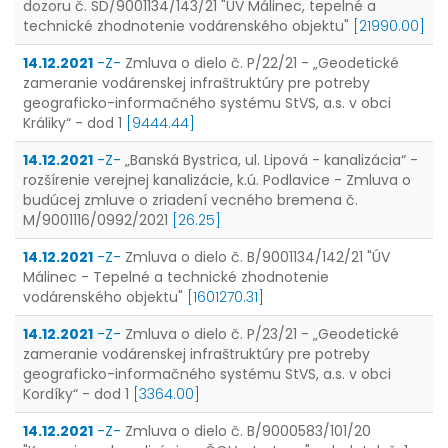
dozoru č. SD/9001134/143/21 "ÚV Málinec, tepelné a
technické zhodnotenie vodárenského objektu"
[21990.00]
14.12.2021
-Z-
Zmluva o dielo č. P/22/21 - „Geodetické
zameranie vodárenskej infraštruktúry pre potreby
geograficko-informačného systému StVS, a.s. v obci
Králiky“ - dod 1
[9444.44]
14.12.2021
-Z-
„Banská Bystrica, ul. Lipová - kanalizácia“ -
rozšírenie verejnej kanalizácie, k.ú. Podlavice - Zmluva o
budúcej zmluve o zriadení vecného bremena č.
M/9001116/0992/2021
[26.25]
14.12.2021
-Z-
Zmluva o dielo č. B/9001134/142/21 "ÚV
Málinec - Tepelné a technické zhodnotenie
vodárenského objektu"
[1601270.31]
14.12.2021
-Z-
Zmluva o dielo č. P/23/21 - „Geodetické
zameranie vodárenskej infraštruktúry pre potreby
geograficko-informačného systému StVS, a.s. v obci
Kordíky“ - dod 1
[3364.00]
14.12.2021
-Z-
Zmluva o dielo č. B/9000583/101/20