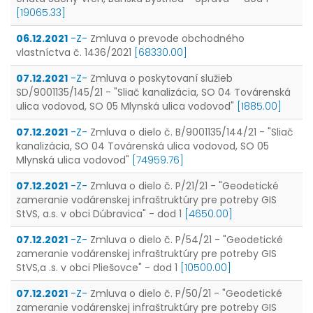
[19065.33]
06.12.2021
-Z-
Zmluva o prevode obchodného
vlastníctva č. 1436/2021
[68330.00]
07.12.2021
-Z-
Zmluva o poskytovaní služieb
SD/9001135/145/21 - "Sliač kanalizácia, SO 04 Továrenská
ulica vodovod, SO 05 Mlynská ulica vodovod"
[1885.00]
07.12.2021
-Z-
Zmluva o dielo č. B/9001135/144/21 - "Sliač
kanalizácia, SO 04 Továrenská ulica vodovod, SO 05
Mlynská ulica vodovod"
[74959.76]
07.12.2021
-Z-
Zmluva o dielo č. P/21/21 - "Geodetické
zameranie vodárenskej infraštruktúry pre potreby GIS
StVS, a.s. v obci Dúbravica" - dod 1
[4650.00]
07.12.2021
-Z-
Zmluva o dielo č. P/54/21 - "Geodetické
zameranie vodárenskej infraštruktúry pre potreby GIS
StVS,a .s. v obci Pliešovce" - dod 1
[10500.00]
07.12.2021
-Z-
Zmluva o dielo č. P/50/21 - "Geodetické
zameranie vodárenskej infraštruktúry pre potreby GIS