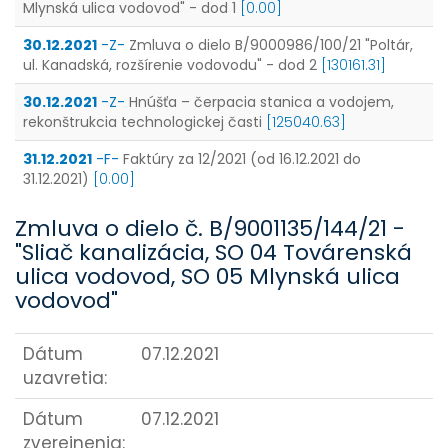
Mlynská ulica vodovod" - dod 1
[0.00]
30.12.2021
-Z-
Zmluva o dielo B/9000986/100/21 "Poltár,
ul. Kanadská, rozšírenie vodovodu" - dod 2
[130161.31]
30.12.2021
-Z-
Hnúšťa – čerpacia stanica a vodojem,
rekonštrukcia technologickej časti
[125040.63]
31.12.2021
-F-
Faktúry za 12/2021 (od 16.12.2021 do
31.12.2021)
[0.00]
Zmluva o dielo č. B/9001135/144/21 -
"Sliač kanalizácia, SO 04 Továrenská
ulica vodovod, SO 05 Mlynská ulica
vodovod"
Dátum
07.12.2021
uzavretia:
Dátum
07.12.2021
zverejnenia: