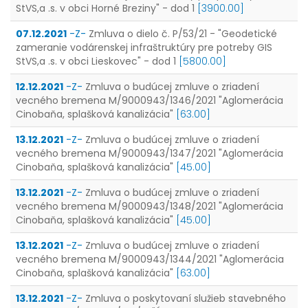
StVS,a .s. v obci Horné Breziny" - dod 1
[3900.00]
07.12.2021
-Z-
Zmluva o dielo č. P/53/21 - "Geodetické
zameranie vodárenskej infraštruktúry pre potreby GIS
StVS,a .s. v obci Lieskovec" - dod 1
[5800.00]
12.12.2021
-Z-
Zmluva o budúcej zmluve o zriadení
vecného bremena M/9000943/1346/2021 "Aglomerácia
Cinobaňa, splašková kanalizácia"
[63.00]
13.12.2021
-Z-
Zmluva o budúcej zmluve o zriadení
vecného bremena M/9000943/1347/2021 "Aglomerácia
Cinobaňa, splašková kanalizácia"
[45.00]
13.12.2021
-Z-
Zmluva o budúcej zmluve o zriadení
vecného bremena M/9000943/1348/2021 "Aglomerácia
Cinobaňa, splašková kanalizácia"
[45.00]
13.12.2021
-Z-
Zmluva o budúcej zmluve o zriadení
vecného bremena M/9000943/1344/2021 "Aglomerácia
Cinobaňa, splašková kanalizácia"
[63.00]
13.12.2021
-Z-
Zmluva o poskytovaní služieb stavebného