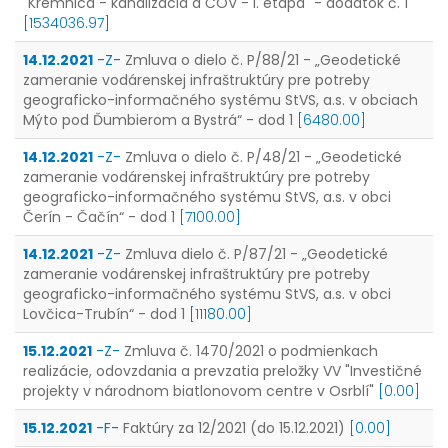
"Kremnica - kanalizácia a ČOV - I. etapa" - dodatok č. 1
[1534036.97]
14.12.2021
-Z-
Zmluva o dielo č. P/88/21 - „Geodetické
zameranie vodárenskej infraštruktúry pre potreby
geograficko-informačného systému StVS, a.s. v obciach
Mýto pod Ďumbierom a Bystrá“ - dod 1
[6480.00]
14.12.2021
-Z-
Zmluva o dielo č. P/48/21 - „Geodetické
zameranie vodárenskej infraštruktúry pre potreby
geograficko-informačného systému StVS, a.s. v obci
Čerín - Čačín“ - dod 1
[7100.00]
14.12.2021
-Z-
Zmluva dielo č. P/87/21 - „Geodetické
zameranie vodárenskej infraštruktúry pre potreby
geograficko-informačného systému StVS, a.s. v obci
Lovčica-Trubín“ - dod 1
[11180.00]
15.12.2021
-Z-
Zmluva č. 1470/2021 o podmienkach
realizácie, odovzdania a prevzatia preložky VV "Investičné
projekty v národnom biatlonovom centre v Osrblí"
[0.00]
15.12.2021
-F-
Faktúry za 12/2021 (do 15.12.2021)
[0.00]