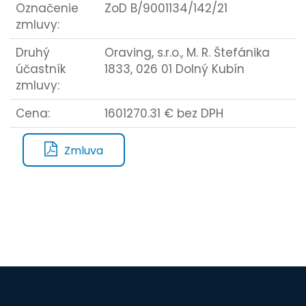
Označenie
ZoD B/9001134/142/21
zmluvy:
Druhý
Oraving, s.r.o., M. R. Štefánika
účastník
1833, 026 01 Dolný Kubín
zmluvy:
Cena:
1601270.31 € bez DPH
Zmluva