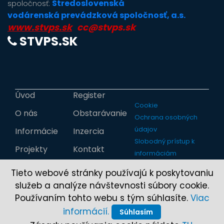
Stredoslovenská
spoločnosť:
vodárenská prevádzková spoločnosť, a.s.
www.stvps.sk
cc@stvps.sk
STVPS.SK
Úvod
Register
Cookie
O nás
Obstarávanie
Ochrana osobných
údajov
Informácie
Inzercia
Slobodný prístup k
Projekty
Kontakt
informáciám
Tieto webové stránky používajú k poskytovaniu
služeb a analýze návštevnosti súbory cookie.
Používaním tohto webu s tým súhlasíte.
Viac
informácií.
Súhlasím