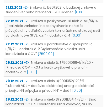
21.12.2021
-Z-
Zmluva č. 1536/2021 o budúcej zmluve o
zriadení vecného bremena - kú Lučenec
[0.00]
22.12.2021
-Z-
Zmluva o poskytovaní služieb č. SD/51/14 -
„Realizácia zariadení na zachytávanie nečistôt
plávajúcich v odľahčovacích komorách na stokovej sieti
vo vlastníctve StVS, a.s.“ - dodatok č. 4
[0.00]
22.12.2021
-Z-
Zmluva o poradenstve a spolupráci č.
P/11/21 - dodatok č. 2 "Aglomerácia Valaská Belá -
kanalizácia a ČOV"
[2500.00]
29.12.2021
-Z-
Zmluva o dielo č. B/9001069-1/14/20 -
"Prievidza ČOV - KGJ a horák zvyškového plynu" -
dodatok č. 2
[0.00]
29.12.2021
-Z-
Zmluva o dielo B/9001052/129/21 -
"Ľuboreč VDJ - dodávka elektrickej energie, elektrická
prípojka NN prípojka a prívod NN" - dod 1
[0.00]
29.12.2021
-Z-
Zmluva o dielo B/9001135/144/21 - "Sliač
kanalizácia, SO 04 Továrenská ulica vodovod, SO 05