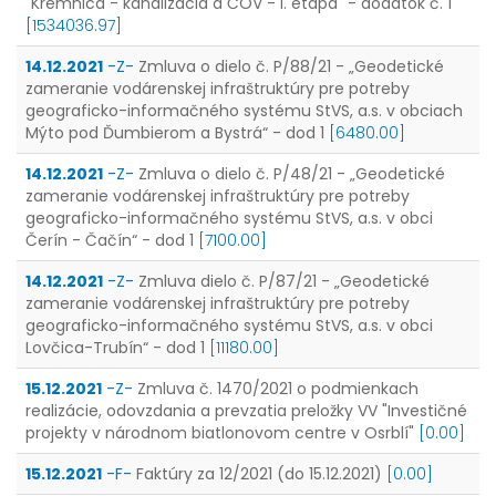
"Kremnica - kanalizácia a ČOV - I. etapa" - dodatok č. 1
[1534036.97]
14.12.2021
-Z-
Zmluva o dielo č. P/88/21 - „Geodetické
zameranie vodárenskej infraštruktúry pre potreby
geograficko-informačného systému StVS, a.s. v obciach
Mýto pod Ďumbierom a Bystrá“ - dod 1
[6480.00]
14.12.2021
-Z-
Zmluva o dielo č. P/48/21 - „Geodetické
zameranie vodárenskej infraštruktúry pre potreby
geograficko-informačného systému StVS, a.s. v obci
Čerín - Čačín“ - dod 1
[7100.00]
14.12.2021
-Z-
Zmluva dielo č. P/87/21 - „Geodetické
zameranie vodárenskej infraštruktúry pre potreby
geograficko-informačného systému StVS, a.s. v obci
Lovčica-Trubín“ - dod 1
[11180.00]
15.12.2021
-Z-
Zmluva č. 1470/2021 o podmienkach
realizácie, odovzdania a prevzatia preložky VV "Investičné
projekty v národnom biatlonovom centre v Osrblí"
[0.00]
15.12.2021
-F-
Faktúry za 12/2021 (do 15.12.2021)
[0.00]