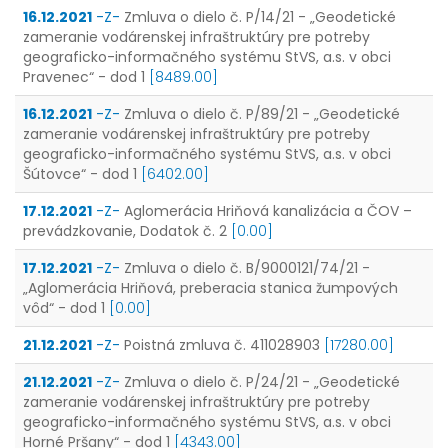
16.12.2021
-Z-
Zmluva o dielo č. P/14/21 - „Geodetické
zameranie vodárenskej infraštruktúry pre potreby
geograficko-informačného systému StVS, a.s. v obci
Pravenec“ - dod 1
[8489.00]
16.12.2021
-Z-
Zmluva o dielo č. P/89/21 - „Geodetické
zameranie vodárenskej infraštruktúry pre potreby
geograficko-informačného systému StVS, a.s. v obci
Šútovce“ - dod 1
[6402.00]
17.12.2021
-Z-
Aglomerácia Hriňová kanalizácia a ČOV –
prevádzkovanie, Dodatok č. 2
[0.00]
17.12.2021
-Z-
Zmluva o dielo č. B/9000121/74/21 -
„Aglomerácia Hriňová, preberacia stanica žumpových
vôd“ - dod 1
[0.00]
21.12.2021
-Z-
Poistná zmluva č. 411028903
[17280.00]
21.12.2021
-Z-
Zmluva o dielo č. P/24/21 - „Geodetické
zameranie vodárenskej infraštruktúry pre potreby
geograficko-informačného systému StVS, a.s. v obci
Horné Pršany“ - dod 1
[4343.00]