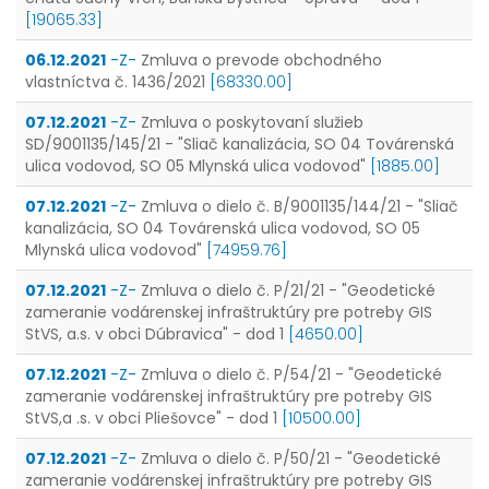
[19065.33]
06.12.2021
-Z-
Zmluva o prevode obchodného
vlastníctva č. 1436/2021
[68330.00]
07.12.2021
-Z-
Zmluva o poskytovaní služieb
SD/9001135/145/21 - "Sliač kanalizácia, SO 04 Továrenská
ulica vodovod, SO 05 Mlynská ulica vodovod"
[1885.00]
07.12.2021
-Z-
Zmluva o dielo č. B/9001135/144/21 - "Sliač
kanalizácia, SO 04 Továrenská ulica vodovod, SO 05
Mlynská ulica vodovod"
[74959.76]
07.12.2021
-Z-
Zmluva o dielo č. P/21/21 - "Geodetické
zameranie vodárenskej infraštruktúry pre potreby GIS
StVS, a.s. v obci Dúbravica" - dod 1
[4650.00]
07.12.2021
-Z-
Zmluva o dielo č. P/54/21 - "Geodetické
zameranie vodárenskej infraštruktúry pre potreby GIS
StVS,a .s. v obci Pliešovce" - dod 1
[10500.00]
07.12.2021
-Z-
Zmluva o dielo č. P/50/21 - "Geodetické
zameranie vodárenskej infraštruktúry pre potreby GIS