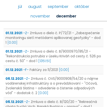
júl
august
september
október
november
december
01.12.2021
-Z-
Zmluva o dielo č. P/72/21 - „Zabezpečenie
monitoringu sietí metódami aplikovanej geofyziky“ - dod
1
[0.00]
01.12.2021
-Z-
Zmluva o dielo č. B/9000970/85/21 -
"Rekonštrukcia potrubia v úseku Kriváň od cesty č. 526 po
cestu č. 50" - dod 1
[1351.51]
01.12.2021
-F-
Faktúry za 11/2021
[0.00]
06.12.2021
-Z-
Zmluva č. OVS/9000908/54/20 o nájme
vodárenskej infraštruktúry a o prevádzkovaní - "Očová,
Zvolenská Slatina - odvedenie a čistenie odpadových
vôd" - dodatok č. 2
[0.00]
06.12.2021
-Z-
Zmluva o dielo č. B/120/20 - "Rekreačná
chata Suchý Vrch, Banská Bystrica - oprava" - dod 1