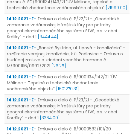
dozoru č. SD/9001134/143/21 "ÚV Málinec, tepelné a
technické zhodnotenie vodárenského objektu"
[21990.00]
14.12.2021
-Z-
Zmluva o dielo č. P/22/21 - „Geodetické
zameranie vodárenskej infraštruktúry pre potreby
geograficko-informačného systému StVS, a.s. v obci
Králiky“ - dod 1
[9444.44]
14.12.2021
-Z-
„Banská Bystrica, ul. Lipová - kanalizácia“ -
rozšírenie verejnej kanalizácie, k.ú. Podlavice - Zmluva o
budúcej zmluve o zriadení vecného bremena č.
M/9001116/0992/2021
[26.25]
14.12.2021
-Z-
Zmluva o dielo č. B/9001134/142/21 "ÚV
Málinec - Tepelné a technické zhodnotenie
vodárenského objektu"
[1601270.31]
14.12.2021
-Z-
Zmluva o dielo č. P/23/21 - „Geodetické
zameranie vodárenskej infraštruktúry pre potreby
geograficko-informačného systému StVS, a.s. v obci
Kordíky“ - dod 1
[3364.00]
14.12.2021
-Z-
Zmluva o dielo č. B/9000583/101/20