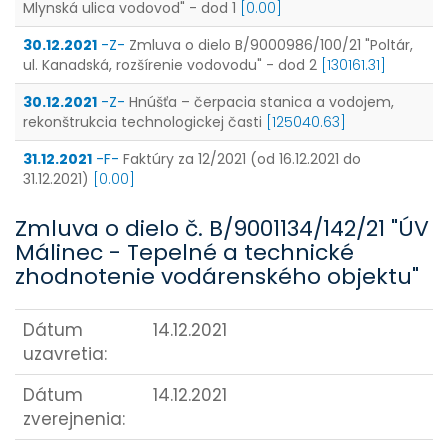
Mlynská ulica vodovod" - dod 1
[0.00]
30.12.2021
-Z-
Zmluva o dielo B/9000986/100/21 "Poltár,
ul. Kanadská, rozšírenie vodovodu" - dod 2
[130161.31]
30.12.2021
-Z-
Hnúšťa – čerpacia stanica a vodojem,
rekonštrukcia technologickej časti
[125040.63]
31.12.2021
-F-
Faktúry za 12/2021 (od 16.12.2021 do
31.12.2021)
[0.00]
Zmluva o dielo č. B/9001134/142/21 "ÚV
Málinec - Tepelné a technické
zhodnotenie vodárenského objektu"
Dátum
14.12.2021
uzavretia:
Dátum
14.12.2021
zverejnenia: