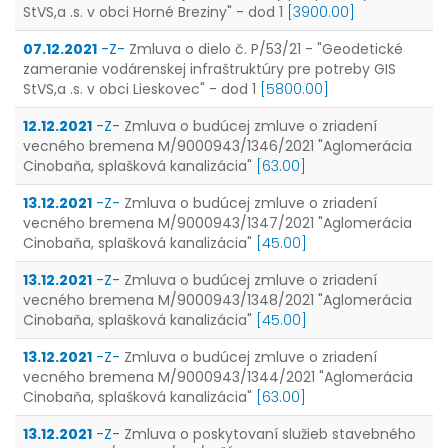
StVS,a .s. v obci Horné Breziny" - dod 1
[3900.00]
07.12.2021
-Z-
Zmluva o dielo č. P/53/21 - "Geodetické
zameranie vodárenskej infraštruktúry pre potreby GIS
StVS,a .s. v obci Lieskovec" - dod 1
[5800.00]
12.12.2021
-Z-
Zmluva o budúcej zmluve o zriadení
vecného bremena M/9000943/1346/2021 "Aglomerácia
Cinobaňa, splašková kanalizácia"
[63.00]
13.12.2021
-Z-
Zmluva o budúcej zmluve o zriadení
vecného bremena M/9000943/1347/2021 "Aglomerácia
Cinobaňa, splašková kanalizácia"
[45.00]
13.12.2021
-Z-
Zmluva o budúcej zmluve o zriadení
vecného bremena M/9000943/1348/2021 "Aglomerácia
Cinobaňa, splašková kanalizácia"
[45.00]
13.12.2021
-Z-
Zmluva o budúcej zmluve o zriadení
vecného bremena M/9000943/1344/2021 "Aglomerácia
Cinobaňa, splašková kanalizácia"
[63.00]
13.12.2021
-Z-
Zmluva o poskytovaní služieb stavebného