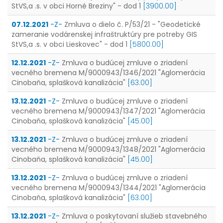
StVS,a .s. v obci Horné Breziny" - dod 1
[3900.00]
07.12.2021
-Z-
Zmluva o dielo č. P/53/21 - "Geodetické
zameranie vodárenskej infraštruktúry pre potreby GIS
StVS,a .s. v obci Lieskovec" - dod 1
[5800.00]
12.12.2021
-Z-
Zmluva o budúcej zmluve o zriadení
vecného bremena M/9000943/1346/2021 "Aglomerácia
Cinobaňa, splašková kanalizácia"
[63.00]
13.12.2021
-Z-
Zmluva o budúcej zmluve o zriadení
vecného bremena M/9000943/1347/2021 "Aglomerácia
Cinobaňa, splašková kanalizácia"
[45.00]
13.12.2021
-Z-
Zmluva o budúcej zmluve o zriadení
vecného bremena M/9000943/1348/2021 "Aglomerácia
Cinobaňa, splašková kanalizácia"
[45.00]
13.12.2021
-Z-
Zmluva o budúcej zmluve o zriadení
vecného bremena M/9000943/1344/2021 "Aglomerácia
Cinobaňa, splašková kanalizácia"
[63.00]
13.12.2021
-Z-
Zmluva o poskytovaní služieb stavebného