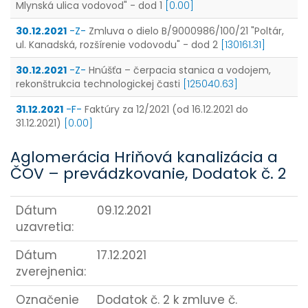
Mlynská ulica vodovod" - dod 1
[0.00]
30.12.2021
-Z-
Zmluva o dielo B/9000986/100/21 "Poltár,
ul. Kanadská, rozšírenie vodovodu" - dod 2
[130161.31]
30.12.2021
-Z-
Hnúšťa – čerpacia stanica a vodojem,
rekonštrukcia technologickej časti
[125040.63]
31.12.2021
-F-
Faktúry za 12/2021 (od 16.12.2021 do
31.12.2021)
[0.00]
Aglomerácia Hriňová kanalizácia a
ČOV – prevádzkovanie, Dodatok č. 2
Dátum
09.12.2021
uzavretia:
Dátum
17.12.2021
zverejnenia:
Označenie
Dodatok č. 2 k zmluve č.