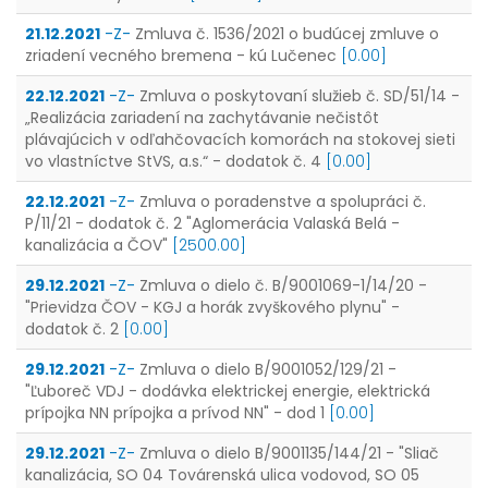
21.12.2021
-Z-
Zmluva č. 1536/2021 o budúcej zmluve o
zriadení vecného bremena - kú Lučenec
[0.00]
22.12.2021
-Z-
Zmluva o poskytovaní služieb č. SD/51/14 -
„Realizácia zariadení na zachytávanie nečistôt
plávajúcich v odľahčovacích komorách na stokovej sieti
vo vlastníctve StVS, a.s.“ - dodatok č. 4
[0.00]
22.12.2021
-Z-
Zmluva o poradenstve a spolupráci č.
P/11/21 - dodatok č. 2 "Aglomerácia Valaská Belá -
kanalizácia a ČOV"
[2500.00]
29.12.2021
-Z-
Zmluva o dielo č. B/9001069-1/14/20 -
"Prievidza ČOV - KGJ a horák zvyškového plynu" -
dodatok č. 2
[0.00]
29.12.2021
-Z-
Zmluva o dielo B/9001052/129/21 -
"Ľuboreč VDJ - dodávka elektrickej energie, elektrická
prípojka NN prípojka a prívod NN" - dod 1
[0.00]
29.12.2021
-Z-
Zmluva o dielo B/9001135/144/21 - "Sliač
kanalizácia, SO 04 Továrenská ulica vodovod, SO 05