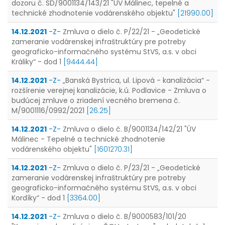
dozoru č. SD/9001134/143/21 "ÚV Málinec, tepelné a
technické zhodnotenie vodárenského objektu"
[21990.00]
14.12.2021
-Z-
Zmluva o dielo č. P/22/21 - „Geodetické
zameranie vodárenskej infraštruktúry pre potreby
geograficko-informačného systému StVS, a.s. v obci
Králiky“ - dod 1
[9444.44]
14.12.2021
-Z-
„Banská Bystrica, ul. Lipová - kanalizácia“ -
rozšírenie verejnej kanalizácie, k.ú. Podlavice - Zmluva o
budúcej zmluve o zriadení vecného bremena č.
M/9001116/0992/2021
[26.25]
14.12.2021
-Z-
Zmluva o dielo č. B/9001134/142/21 "ÚV
Málinec - Tepelné a technické zhodnotenie
vodárenského objektu"
[1601270.31]
14.12.2021
-Z-
Zmluva o dielo č. P/23/21 - „Geodetické
zameranie vodárenskej infraštruktúry pre potreby
geograficko-informačného systému StVS, a.s. v obci
Kordíky“ - dod 1
[3364.00]
14.12.2021
-Z-
Zmluva o dielo č. B/9000583/101/20