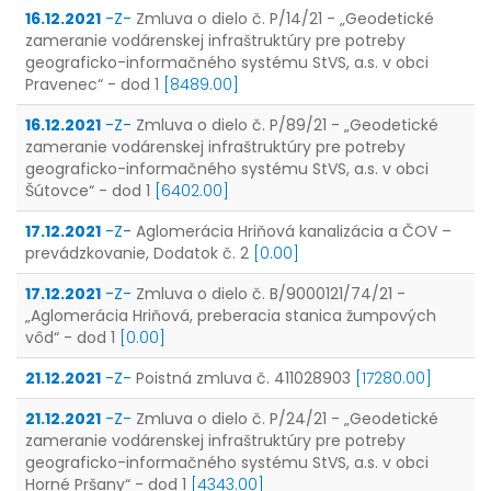
16.12.2021
-Z-
Zmluva o dielo č. P/14/21 - „Geodetické
zameranie vodárenskej infraštruktúry pre potreby
geograficko-informačného systému StVS, a.s. v obci
Pravenec“ - dod 1
[8489.00]
16.12.2021
-Z-
Zmluva o dielo č. P/89/21 - „Geodetické
zameranie vodárenskej infraštruktúry pre potreby
geograficko-informačného systému StVS, a.s. v obci
Šútovce“ - dod 1
[6402.00]
17.12.2021
-Z-
Aglomerácia Hriňová kanalizácia a ČOV –
prevádzkovanie, Dodatok č. 2
[0.00]
17.12.2021
-Z-
Zmluva o dielo č. B/9000121/74/21 -
„Aglomerácia Hriňová, preberacia stanica žumpových
vôd“ - dod 1
[0.00]
21.12.2021
-Z-
Poistná zmluva č. 411028903
[17280.00]
21.12.2021
-Z-
Zmluva o dielo č. P/24/21 - „Geodetické
zameranie vodárenskej infraštruktúry pre potreby
geograficko-informačného systému StVS, a.s. v obci
Horné Pršany“ - dod 1
[4343.00]