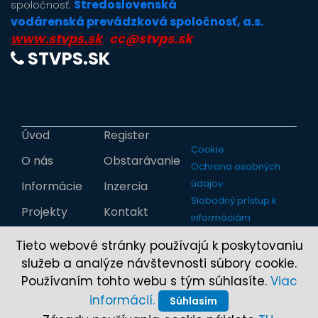
Stredoslovenská
spoločnosť:
vodárenská prevádzková spoločnosť, a.s.
www.stvps.sk
cc@stvps.sk
STVPS.SK
Úvod
Register
Cookie
O nás
Obstarávanie
Ochrana osobných
údajov
Informácie
Inzercia
Slobodný prístup k
Projekty
Kontakt
informáciám
Tieto webové stránky používajú k poskytovaniu
služeb a analýze návštevnosti súbory cookie.
Používaním tohto webu s tým súhlasíte.
Viac
informácií.
Súhlasím