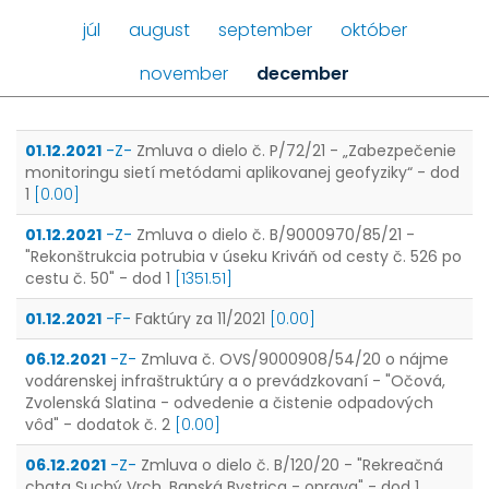
júl
august
september
október
november
december
01.12.2021
-Z-
Zmluva o dielo č. P/72/21 - „Zabezpečenie
monitoringu sietí metódami aplikovanej geofyziky“ - dod
1
[0.00]
01.12.2021
-Z-
Zmluva o dielo č. B/9000970/85/21 -
"Rekonštrukcia potrubia v úseku Kriváň od cesty č. 526 po
cestu č. 50" - dod 1
[1351.51]
01.12.2021
-F-
Faktúry za 11/2021
[0.00]
06.12.2021
-Z-
Zmluva č. OVS/9000908/54/20 o nájme
vodárenskej infraštruktúry a o prevádzkovaní - "Očová,
Zvolenská Slatina - odvedenie a čistenie odpadových
vôd" - dodatok č. 2
[0.00]
06.12.2021
-Z-
Zmluva o dielo č. B/120/20 - "Rekreačná
chata Suchý Vrch, Banská Bystrica - oprava" - dod 1