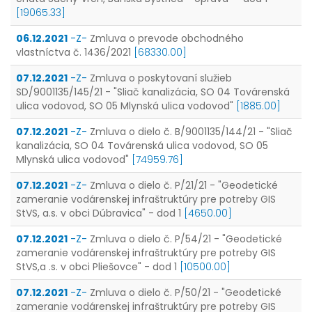
[19065.33]
06.12.2021
-Z-
Zmluva o prevode obchodného
vlastníctva č. 1436/2021
[68330.00]
07.12.2021
-Z-
Zmluva o poskytovaní služieb
SD/9001135/145/21 - "Sliač kanalizácia, SO 04 Továrenská
ulica vodovod, SO 05 Mlynská ulica vodovod"
[1885.00]
07.12.2021
-Z-
Zmluva o dielo č. B/9001135/144/21 - "Sliač
kanalizácia, SO 04 Továrenská ulica vodovod, SO 05
Mlynská ulica vodovod"
[74959.76]
07.12.2021
-Z-
Zmluva o dielo č. P/21/21 - "Geodetické
zameranie vodárenskej infraštruktúry pre potreby GIS
StVS, a.s. v obci Dúbravica" - dod 1
[4650.00]
07.12.2021
-Z-
Zmluva o dielo č. P/54/21 - "Geodetické
zameranie vodárenskej infraštruktúry pre potreby GIS
StVS,a .s. v obci Pliešovce" - dod 1
[10500.00]
07.12.2021
-Z-
Zmluva o dielo č. P/50/21 - "Geodetické
zameranie vodárenskej infraštruktúry pre potreby GIS