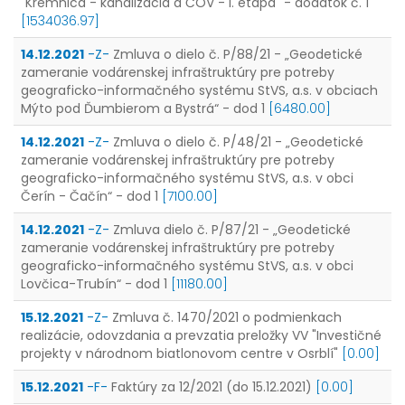
"Kremnica - kanalizácia a ČOV - I. etapa" - dodatok č. 1
[1534036.97]
14.12.2021
-Z-
Zmluva o dielo č. P/88/21 - „Geodetické
zameranie vodárenskej infraštruktúry pre potreby
geograficko-informačného systému StVS, a.s. v obciach
Mýto pod Ďumbierom a Bystrá“ - dod 1
[6480.00]
14.12.2021
-Z-
Zmluva o dielo č. P/48/21 - „Geodetické
zameranie vodárenskej infraštruktúry pre potreby
geograficko-informačného systému StVS, a.s. v obci
Čerín - Čačín“ - dod 1
[7100.00]
14.12.2021
-Z-
Zmluva dielo č. P/87/21 - „Geodetické
zameranie vodárenskej infraštruktúry pre potreby
geograficko-informačného systému StVS, a.s. v obci
Lovčica-Trubín“ - dod 1
[11180.00]
15.12.2021
-Z-
Zmluva č. 1470/2021 o podmienkach
realizácie, odovzdania a prevzatia preložky VV "Investičné
projekty v národnom biatlonovom centre v Osrblí"
[0.00]
15.12.2021
-F-
Faktúry za 12/2021 (do 15.12.2021)
[0.00]