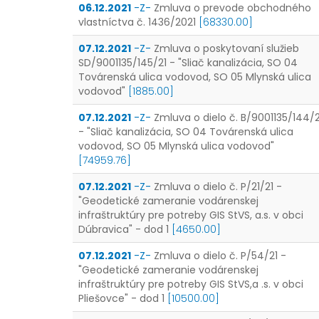
06.12.2021
-Z-
Zmluva o prevode obchodného
vlastníctva č. 1436/2021
[68330.00]
07.12.2021
-Z-
Zmluva o poskytovaní služieb
SD/9001135/145/21 - "Sliač kanalizácia, SO 04
Továrenská ulica vodovod, SO 05 Mlynská ulica
vodovod"
[1885.00]
07.12.2021
-Z-
Zmluva o dielo č. B/9001135/144/2
- "Sliač kanalizácia, SO 04 Továrenská ulica
vodovod, SO 05 Mlynská ulica vodovod"
[74959.76]
07.12.2021
-Z-
Zmluva o dielo č. P/21/21 -
"Geodetické zameranie vodárenskej
infraštruktúry pre potreby GIS StVS, a.s. v obci
Dúbravica" - dod 1
[4650.00]
07.12.2021
-Z-
Zmluva o dielo č. P/54/21 -
"Geodetické zameranie vodárenskej
infraštruktúry pre potreby GIS StVS,a .s. v obci
Pliešovce" - dod 1
[10500.00]