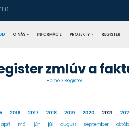
1 1 1
Pre nahlasovanie
odkanalizovania, tlaku a 
vodomerov, fakturá
OD
O NÁS
INFORMÁCIE
PROJEKTY
REGISTER
St
spoločnosť:
egister zmlúv a fakt
Home
>
Register
5
2016
2017
2018
2019
2020
2021
202
apríl
máj
jún
júl
august
september
októb