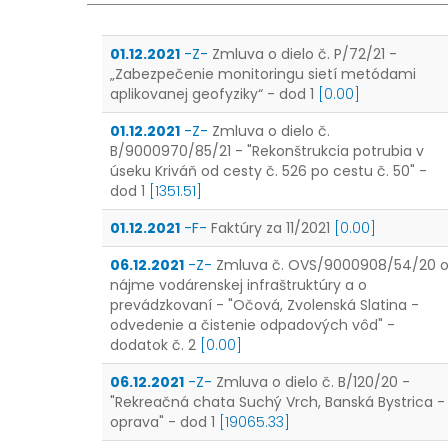
01.12.2021
-Z-
Zmluva o dielo č. P/72/21 -
„Zabezpečenie monitoringu sietí metódami
aplikovanej geofyziky“ - dod 1
[0.00]
01.12.2021
-Z-
Zmluva o dielo č.
B/9000970/85/21 - "Rekonštrukcia potrubia v
úseku Kriváň od cesty č. 526 po cestu č. 50" -
dod 1
[1351.51]
01.12.2021
-F-
Faktúry za 11/2021
[0.00]
06.12.2021
-Z-
Zmluva č. OVS/9000908/54/20 
nájme vodárenskej infraštruktúry a o
prevádzkovaní - "Očová, Zvolenská Slatina -
odvedenie a čistenie odpadových vôd" -
dodatok č. 2
[0.00]
06.12.2021
-Z-
Zmluva o dielo č. B/120/20 -
"Rekreačná chata Suchý Vrch, Banská Bystrica -
oprava" - dod 1
[19065.33]