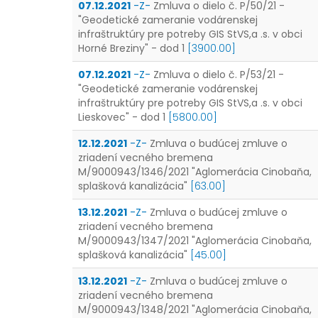
07.12.2021
-Z-
Zmluva o dielo č. P/50/21 -
"Geodetické zameranie vodárenskej
infraštruktúry pre potreby GIS StVS,a .s. v obci
Horné Breziny" - dod 1
[3900.00]
07.12.2021
-Z-
Zmluva o dielo č. P/53/21 -
"Geodetické zameranie vodárenskej
infraštruktúry pre potreby GIS StVS,a .s. v obci
Lieskovec" - dod 1
[5800.00]
12.12.2021
-Z-
Zmluva o budúcej zmluve o
zriadení vecného bremena
M/9000943/1346/2021 "Aglomerácia Cinobaňa,
splašková kanalizácia"
[63.00]
13.12.2021
-Z-
Zmluva o budúcej zmluve o
zriadení vecného bremena
M/9000943/1347/2021 "Aglomerácia Cinobaňa,
splašková kanalizácia"
[45.00]
13.12.2021
-Z-
Zmluva o budúcej zmluve o
zriadení vecného bremena
M/9000943/1348/2021 "Aglomerácia Cinobaňa,