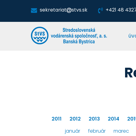
sekretariat
stvs.sk
+421 48 4327 
ÚV
R
2011
2012
2013
2014
201
január
február
marec