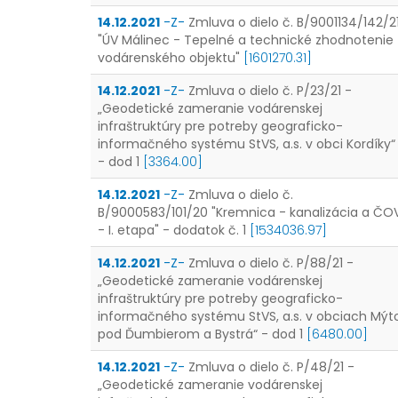
14.12.2021
-Z-
Zmluva o dielo č. B/9001134/142/2
"ÚV Málinec - Tepelné a technické zhodnotenie
vodárenského objektu"
[1601270.31]
14.12.2021
-Z-
Zmluva o dielo č. P/23/21 -
„Geodetické zameranie vodárenskej
infraštruktúry pre potreby geograficko-
informačného systému StVS, a.s. v obci Kordíky“
- dod 1
[3364.00]
14.12.2021
-Z-
Zmluva o dielo č.
B/9000583/101/20 "Kremnica - kanalizácia a ČO
- I. etapa" - dodatok č. 1
[1534036.97]
14.12.2021
-Z-
Zmluva o dielo č. P/88/21 -
„Geodetické zameranie vodárenskej
infraštruktúry pre potreby geograficko-
informačného systému StVS, a.s. v obciach Mýt
pod Ďumbierom a Bystrá“ - dod 1
[6480.00]
14.12.2021
-Z-
Zmluva o dielo č. P/48/21 -
„Geodetické zameranie vodárenskej