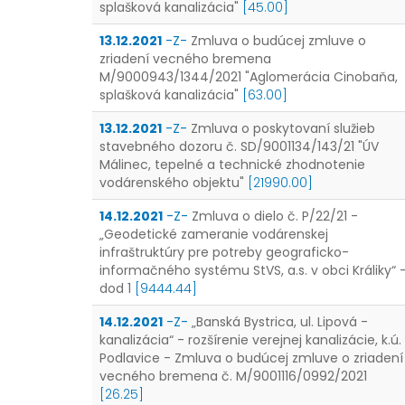
splašková kanalizácia"
[45.00]
13.12.2021
-Z-
Zmluva o budúcej zmluve o
zriadení vecného bremena
M/9000943/1344/2021 "Aglomerácia Cinobaňa,
splašková kanalizácia"
[63.00]
13.12.2021
-Z-
Zmluva o poskytovaní služieb
stavebného dozoru č. SD/9001134/143/21 "ÚV
Málinec, tepelné a technické zhodnotenie
vodárenského objektu"
[21990.00]
14.12.2021
-Z-
Zmluva o dielo č. P/22/21 -
„Geodetické zameranie vodárenskej
infraštruktúry pre potreby geograficko-
informačného systému StVS, a.s. v obci Králiky“ 
dod 1
[9444.44]
14.12.2021
-Z-
„Banská Bystrica, ul. Lipová -
kanalizácia“ - rozšírenie verejnej kanalizácie, k.ú.
Podlavice - Zmluva o budúcej zmluve o zriadení
vecného bremena č. M/9001116/0992/2021
[26.25]