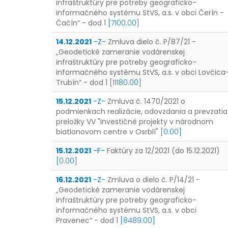
infraštruktúry pre potreby geograficko-
informačného systému StVS, a.s. v obci Čerín -
Čačín“ - dod 1
[7100.00]
14.12.2021
-Z-
Zmluva dielo č. P/87/21 -
„Geodetické zameranie vodárenskej
infraštruktúry pre potreby geograficko-
informačného systému StVS, a.s. v obci Lovčica
Trubín“ - dod 1
[11180.00]
15.12.2021
-Z-
Zmluva č. 1470/2021 o
podmienkach realizácie, odovzdania a prevzatia
preložky VV "Investičné projekty v národnom
biatlonovom centre v Osrblí"
[0.00]
15.12.2021
-F-
Faktúry za 12/2021 (do 15.12.2021)
[0.00]
16.12.2021
-Z-
Zmluva o dielo č. P/14/21 -
„Geodetické zameranie vodárenskej
infraštruktúry pre potreby geograficko-
informačného systému StVS, a.s. v obci
Pravenec“ - dod 1
[8489.00]