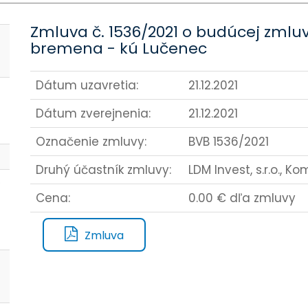
Zmluva č. 1536/2021 o budúcej zmlu
bremena - kú Lučenec
Dátum uzavretia:
21.12.2021
Dátum zverejnenia:
21.12.2021
Označenie zmluvy:
BVB 1536/2021
Druhý účastník zmluvy:
LDM Invest, s.r.o., 
o
Cena:
0.00 € dľa zmluvy
Zmluva