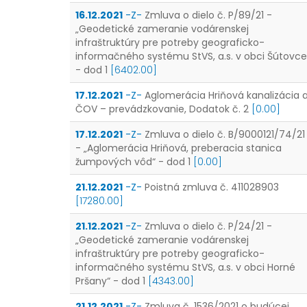
16.12.2021
-Z-
Zmluva o dielo č. P/89/21 -
„Geodetické zameranie vodárenskej
infraštruktúry pre potreby geograficko-
informačného systému StVS, a.s. v obci Šútovce
- dod 1
[6402.00]
17.12.2021
-Z-
Aglomerácia Hriňová kanalizácia 
ČOV – prevádzkovanie, Dodatok č. 2
[0.00]
17.12.2021
-Z-
Zmluva o dielo č. B/9000121/74/21
- „Aglomerácia Hriňová, preberacia stanica
žumpových vôd“ - dod 1
[0.00]
21.12.2021
-Z-
Poistná zmluva č. 411028903
[17280.00]
21.12.2021
-Z-
Zmluva o dielo č. P/24/21 -
„Geodetické zameranie vodárenskej
infraštruktúry pre potreby geograficko-
informačného systému StVS, a.s. v obci Horné
Pršany“ - dod 1
[4343.00]
21.12.2021
-Z-
Zmluva č. 1536/2021 o budúcej