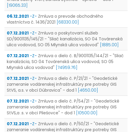
[19065.33]
06.12.2021
-Z-
Zmluva o prevode obchodného
vlastníctva č. 1436/2021
[68330.00]
07.12.2021
-Z-
Zmluva o poskytovaní služieb
SD/9001135/145/21 - "Sliač kanalizácia, SO 04 Továrenská
ulica vodovod, SO 05 Mlynská ulica vodovod"
[1885.00]
07.12.2021
-Z-
Zmluva o dielo č. B/9001135/144/21 - "Sliač
kanalizácia, SO 04 Továrenská ulica vodovod, SO 05
Mlynská ulica vodovod"
[74959.76]
07.12.2021
-Z-
Zmluva o dielo č. P/21/21 - "Geodetické
zameranie vodárenskej infraštruktúry pre potreby GIS
StVS, a.s. v obci Dúbravica" - dod 1
[4650.00]
07.12.2021
-Z-
Zmluva o dielo č. P/54/21 - "Geodetické
zameranie vodárenskej infraštruktúry pre potreby GIS
StVS,a .s. v obci Pliešovce" - dod 1
[10500.00]
07.12.2021
-Z-
Zmluva o dielo č. P/50/21 - "Geodetické
zameranie vodárenskej infraštruktúry pre potreby GIS