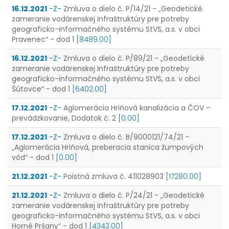
16.12.2021
-Z-
Zmluva o dielo č. P/14/21 - „Geodetické
zameranie vodárenskej infraštruktúry pre potreby
geograficko-informačného systému StVS, a.s. v obci
Pravenec“ - dod 1
[8489.00]
16.12.2021
-Z-
Zmluva o dielo č. P/89/21 - „Geodetické
zameranie vodárenskej infraštruktúry pre potreby
geograficko-informačného systému StVS, a.s. v obci
Šútovce“ - dod 1
[6402.00]
17.12.2021
-Z-
Aglomerácia Hriňová kanalizácia a ČOV –
prevádzkovanie, Dodatok č. 2
[0.00]
17.12.2021
-Z-
Zmluva o dielo č. B/9000121/74/21 -
„Aglomerácia Hriňová, preberacia stanica žumpových
vôd“ - dod 1
[0.00]
21.12.2021
-Z-
Poistná zmluva č. 411028903
[17280.00]
21.12.2021
-Z-
Zmluva o dielo č. P/24/21 - „Geodetické
zameranie vodárenskej infraštruktúry pre potreby
geograficko-informačného systému StVS, a.s. v obci
Horné Pršany“ - dod 1
[4343.00]