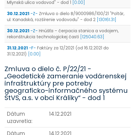
Mlynská ulica vodovod" - dod 1
[0.00]
30.12.2021
-Z-
Zmluva o dielo B/9000986/100/21 "Poltár,
ul. Kanadská, rozšírenie vodovodu" - dod 2
[130161.31]
30.12.2021
-Z-
Hnúšťa – čerpacia stanica a vodojem,
rekonštrukcia technologickej časti
[125040.63]
31.12.2021
-F-
Faktúry za 12/2021 (od 16.12.2021 do
31.12.2021)
[0.00]
Zmluva o dielo č. P/22/21 -
„Geodetické zameranie vodárenskej
infraštruktúry pre potreby
geograficko-informačného systému
StVS, a.s. v obci Králiky“ - dod 1
Dátum
14.12.2021
uzavretia:
Dátum
14.12.2021