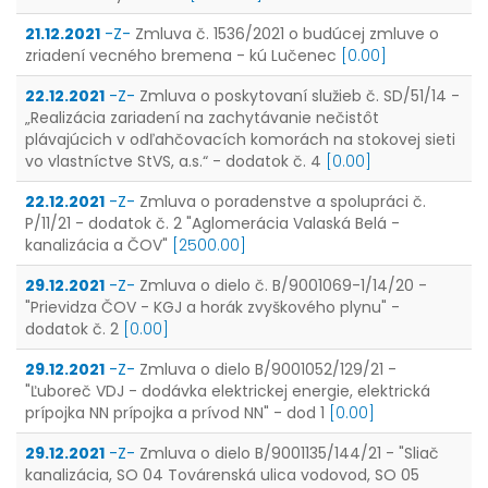
21.12.2021
-Z-
Zmluva č. 1536/2021 o budúcej zmluve o
zriadení vecného bremena - kú Lučenec
[0.00]
22.12.2021
-Z-
Zmluva o poskytovaní služieb č. SD/51/14 -
„Realizácia zariadení na zachytávanie nečistôt
plávajúcich v odľahčovacích komorách na stokovej sieti
vo vlastníctve StVS, a.s.“ - dodatok č. 4
[0.00]
22.12.2021
-Z-
Zmluva o poradenstve a spolupráci č.
P/11/21 - dodatok č. 2 "Aglomerácia Valaská Belá -
kanalizácia a ČOV"
[2500.00]
29.12.2021
-Z-
Zmluva o dielo č. B/9001069-1/14/20 -
"Prievidza ČOV - KGJ a horák zvyškového plynu" -
dodatok č. 2
[0.00]
29.12.2021
-Z-
Zmluva o dielo B/9001052/129/21 -
"Ľuboreč VDJ - dodávka elektrickej energie, elektrická
prípojka NN prípojka a prívod NN" - dod 1
[0.00]
29.12.2021
-Z-
Zmluva o dielo B/9001135/144/21 - "Sliač
kanalizácia, SO 04 Továrenská ulica vodovod, SO 05