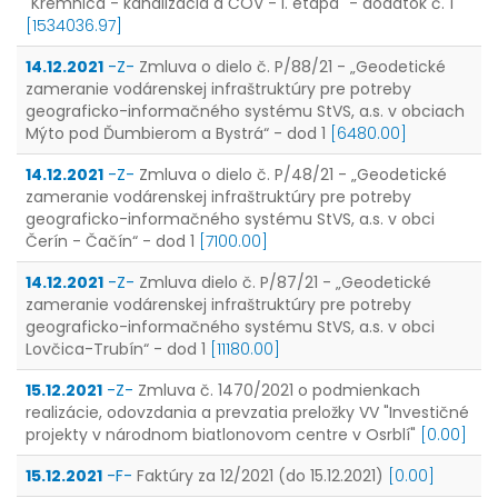
"Kremnica - kanalizácia a ČOV - I. etapa" - dodatok č. 1
[1534036.97]
14.12.2021
-Z-
Zmluva o dielo č. P/88/21 - „Geodetické
zameranie vodárenskej infraštruktúry pre potreby
geograficko-informačného systému StVS, a.s. v obciach
Mýto pod Ďumbierom a Bystrá“ - dod 1
[6480.00]
14.12.2021
-Z-
Zmluva o dielo č. P/48/21 - „Geodetické
zameranie vodárenskej infraštruktúry pre potreby
geograficko-informačného systému StVS, a.s. v obci
Čerín - Čačín“ - dod 1
[7100.00]
14.12.2021
-Z-
Zmluva dielo č. P/87/21 - „Geodetické
zameranie vodárenskej infraštruktúry pre potreby
geograficko-informačného systému StVS, a.s. v obci
Lovčica-Trubín“ - dod 1
[11180.00]
15.12.2021
-Z-
Zmluva č. 1470/2021 o podmienkach
realizácie, odovzdania a prevzatia preložky VV "Investičné
projekty v národnom biatlonovom centre v Osrblí"
[0.00]
15.12.2021
-F-
Faktúry za 12/2021 (do 15.12.2021)
[0.00]