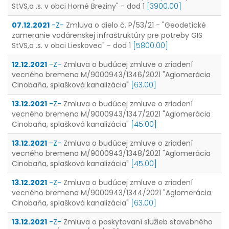
StVS,a .s. v obci Horné Breziny" - dod 1
[3900.00]
07.12.2021
-Z-
Zmluva o dielo č. P/53/21 - "Geodetické
zameranie vodárenskej infraštruktúry pre potreby GIS
StVS,a .s. v obci Lieskovec" - dod 1
[5800.00]
12.12.2021
-Z-
Zmluva o budúcej zmluve o zriadení
vecného bremena M/9000943/1346/2021 "Aglomerácia
Cinobaňa, splašková kanalizácia"
[63.00]
13.12.2021
-Z-
Zmluva o budúcej zmluve o zriadení
vecného bremena M/9000943/1347/2021 "Aglomerácia
Cinobaňa, splašková kanalizácia"
[45.00]
13.12.2021
-Z-
Zmluva o budúcej zmluve o zriadení
vecného bremena M/9000943/1348/2021 "Aglomerácia
Cinobaňa, splašková kanalizácia"
[45.00]
13.12.2021
-Z-
Zmluva o budúcej zmluve o zriadení
vecného bremena M/9000943/1344/2021 "Aglomerácia
Cinobaňa, splašková kanalizácia"
[63.00]
13.12.2021
-Z-
Zmluva o poskytovaní služieb stavebného