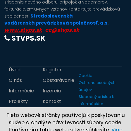
zriadenia nového odberu, prípojok a vodomerov,
fakturácie, zmluvných vzťahov kontaktujte prevádzkovú
Stredoslovenská
spoločnosť:
vodárenská prevádzková spoločnosť, a.s.
www.stvps.sk
cc@stvps.sk
STVPS.SK
Úvod
Register
Cookie
O nás
Obstarávanie
Ochrana osobných
údajov
Informácie
Inzercia
Slobodný prístup k
Projekty
Kontakt
informáciám
Tieto webové stránky používajú k poskytovaniu
služeb a analýze návštevnosti súbory cookie.
Používaním tohto webu s tým súhlasíte.
Viac