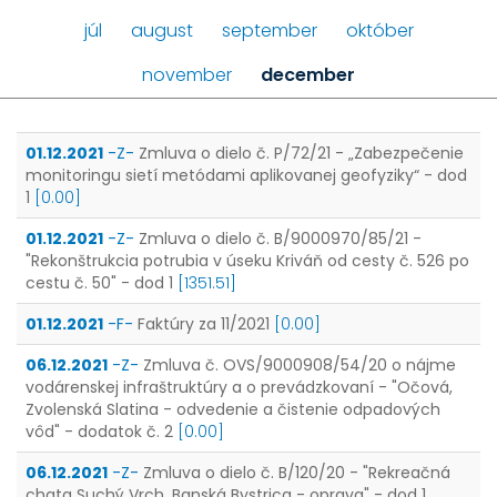
júl
august
september
október
november
december
01.12.2021
-Z-
Zmluva o dielo č. P/72/21 - „Zabezpečenie
monitoringu sietí metódami aplikovanej geofyziky“ - dod
1
[0.00]
01.12.2021
-Z-
Zmluva o dielo č. B/9000970/85/21 -
"Rekonštrukcia potrubia v úseku Kriváň od cesty č. 526 po
cestu č. 50" - dod 1
[1351.51]
01.12.2021
-F-
Faktúry za 11/2021
[0.00]
06.12.2021
-Z-
Zmluva č. OVS/9000908/54/20 o nájme
vodárenskej infraštruktúry a o prevádzkovaní - "Očová,
Zvolenská Slatina - odvedenie a čistenie odpadových
vôd" - dodatok č. 2
[0.00]
06.12.2021
-Z-
Zmluva o dielo č. B/120/20 - "Rekreačná
chata Suchý Vrch, Banská Bystrica - oprava" - dod 1