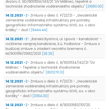
dozoru č. SD/9001134/143/21 "ÚV Málinec, tepelné a
technické zhodnotenie vodárenského objektu"
[21990.00]
14.12.2021
-Z-
Zmluva o dielo č. P/22/21 - „Geodetické
zameranie vodárenskej infraštruktúry pre potreby
geograficko-informačného systému StVS, a.s. v obci
Králiky“ - dod 1
[9444.44]
14.12.2021
-Z-
„Banská Bystrica, ul. Lipová - kanalizácia“ -
rozšírenie verejnej kanalizácie, k.ú. Podlavice - Zmluva o
budúcej zmluve o zriadení vecného bremena č.
M/9001116/0992/2021
[26.25]
14.12.2021
-Z-
Zmluva o dielo č. B/9001134/142/21 "ÚV
Málinec - Tepelné a technické zhodnotenie
vodárenského objektu"
[1601270.31]
14.12.2021
-Z-
Zmluva o dielo č. P/23/21 - „Geodetické
zameranie vodárenskej infraštruktúry pre potreby
geograficko-informačného systému StVS, a.s. v obci
Kordíky“ - dod 1
[3364.00]
14.12.2021
-Z-
Zmluva o dielo č. B/9000583/101/20