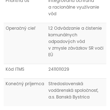
Prioritná os
Integrovaná ochrana
a racionálne využívanie
vôd
Operačný cieľ
1.2 Odvádzanie a čistenie
komunálnych
odpadových vôd
v zmysle záväzkov SR voči
EÚ
Kód ITMS
2411011029
Konečný príjemca
Stredoslovenská
vodárenská spoločnosť,
a.s. Banská Bystrica