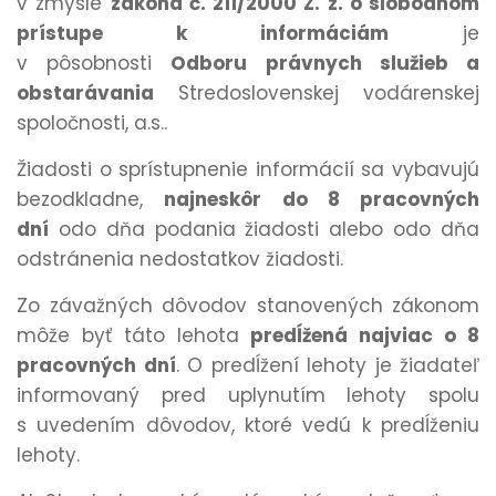
v zmysle
zákona č. 211/2000 Z. z. o slobodnom
prístupe k informáciám
je
v pôsobnosti
Odboru právnych služieb a
obstarávania
Stredoslovenskej vodárenskej
spoločnosti, a.s..
Žiadosti o sprístupnenie informácií sa vybavujú
bezodkladne,
najneskôr do 8 pracovných
dní
odo dňa podania žiadosti alebo odo dňa
odstránenia nedostatkov žiadosti.
Zo závažných dôvodov stanovených zákonom
môže byť táto lehota
predĺžená najviac o 8
pracovných dní
. O predĺžení lehoty je žiadateľ
informovaný pred uplynutím lehoty spolu
s uvedením dôvodov, ktoré vedú k predĺženiu
lehoty.