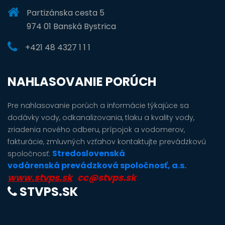
Partizánska cesta 5
974 01 Banská Bystrica
+421 48 4327 1 1 1
NAHLASOVANIE PORÚCH
Pre nahlasovanie porúch a informácie týkajúce sa
dodávky vody, odkanalizovania, tlaku a kvality vody,
zriadenia nového odberu, prípojok a vodomerov,
fakturácie, zmluvných vzťahov kontaktujte prevádzkovú
Stredoslovenská
spoločnosť:
vodárenská prevádzková spoločnosť, a.s.
www.stvps.sk
cc@stvps.sk
STVPS.SK