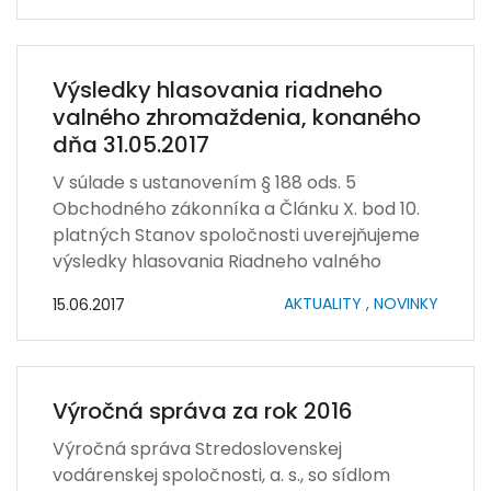
Výsledky hlasovania riadneho
valného zhromaždenia, konaného
dňa 31.05.2017
V súlade s ustanovením § 188 ods. 5
Obchodného zákonníka a Článku X. bod 10.
platných Stanov spoločnosti uverejňujeme
výsledky hlasovania Riadneho valného
zhromaždenia, ktoré sa konalo dňa
AKTUALITY ,
NOVINKY
15.06.2017
31.05.2017.
Výročná správa za rok 2016
Výročná správa Stredoslovenskej
vodárenskej spoločnosti, a. s., so sídlom