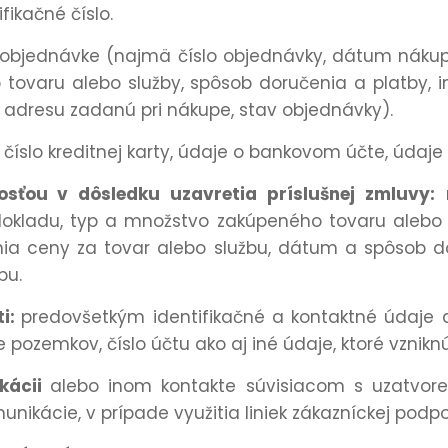
fikačné číslo.
 objednávke (najmä číslo objednávky, dátum náku
 tovaru alebo služby, spôsob doručenia a platby,
 adresu zadanú pri nákupe, stav objednávky).
číslo kreditnej karty, údaje o bankovom účte, údaje
sťou v dôsledku uzavretia príslušnej zmluvy:
n
kladu, typ a množstvo zakúpeného tovaru alebo 
ia ceny za tovar alebo službu, dátum a spôsob dor
bu.
ti:
predovšetkým identifikačné a kontaktné údaje 
tve pozemkov, číslo účtu ako aj iné údaje, ktoré vznikn
ikácii
alebo inom kontakte súvisiacom s uzatvor
ikácie, v prípade využitia liniek zákazníckej podp