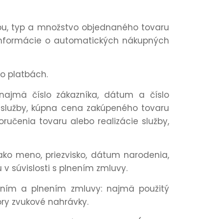
pu, typ a množstvo objednaného tovaru
 informácie o automatických nákupných
 o platbách.
ajmä číslo zákazníka, dátum a číslo
služby, kúpna cena zakúpeného tovaru
učenia tovaru alebo realizácie služby,
ako meno, priezvisko, dátum narodenia,
ú v súvislosti s plnením zmluvy.
ením a plnením zmluvy: najmä použitý
ory zvukové nahrávky.