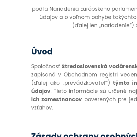
podľa Nariadenia Európskeho parlamentu
údajov a o voľnom pohybe takýchto 
(ďalej len „nariadenie“)
Úvod
Spoločnosť
Stredoslovenská vodárenská
zapísaná v Obchodnom registri vedeno
(ďalej ako „prevádzkovateľ“)
týmto i
údajov
. Tieto informácie sú určené n
ich
zamestnancov
poverených pre jedn
vzťahov.
Zásady ochrany osobnýc