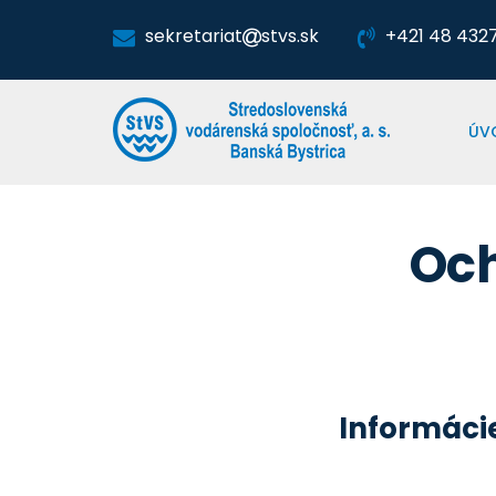
sekretariat
stvs.sk
+421 48 4327 
ÚV
Oc
Informáci