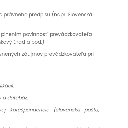
ho právneho predpisu (napr. Slovenská
 s plnením povinností prevádzkovateľa
kový úrad a pod.)
rávnených záujmov prevádzkovateľa pri
kácií,
 a databáz,
j korešpondencie (slovenská pošta,