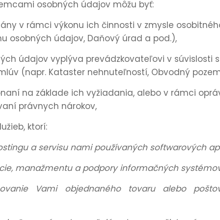
íjemcami osobných údajov môžu byť:
rgány v rámci výkonu ich činnosti v zmysle osobitné
u osobných údajov, Daňový úrad a pod.),
ných údajov vyplýva prevádzkovateľovi v súvislosti
mlúv (napr. Kataster nehnuteľností, Obvodný pozem
onaní na základe ich vyžiadania, alebo v rámci op
vaní právnych nárokov,
žieb, ktorí:
ostingu a servisu nami používaných softwarových apli
rácie, manažmentu a podpory informačných systémov
ovanie Vami objednaného tovaru alebo poštove