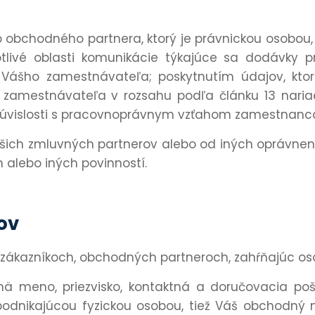
bchodného partnera, ktorý je právnickou osobou, pr
tlivé oblasti komunikácie týkajúce sa dodávky p
Vášho zamestnávateľa; poskytnutím údajov, ktor
amestnávateľa v rozsahu podľa článku 13 nariade
súvislosti s pracovnoprávnym vzťahom zamestnanc
ich zmluvných partnerov alebo od iných oprávnenýc
alebo iných povinností.
ov
 zákazníkoch, obchodných partneroch, zahŕňajúc o
 meno, priezvisko, kontaktná a doručovacia pošt
 podnikajúcou fyzickou osobou, tiež Váš obchodný