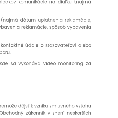
iedkov komunikácie na diaľku (najmä
 (najmä dátum uplatnenia reklamácie,
ybavenia reklamácie, spôsob vybavenia
 kontaktné údaje o sťažovateľovi alebo
poru.
,kde sa vykonáva video monitoring za
nemôže dôjsť k vzniku zmluvného vzťahu
Obchodný zákonník v znení neskorších