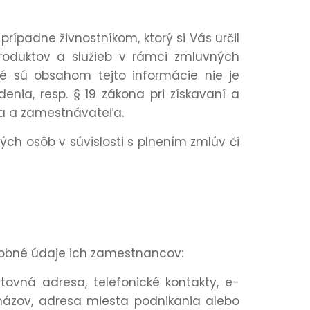
ípadne živnostníkom, ktorý si Vás určil
roduktov a služieb v rámci zmluvných
é sú obsahom tejto informácie nie je
nia, resp. § 19 zákona pri získavaní a
a a zamestnávateľa.
h osôb v súvislosti s plnením zmlúv či
sobné údaje ich zamestnancov:
ovná adresa, telefonické kontakty, e-
 názov, adresa miesta podnikania alebo