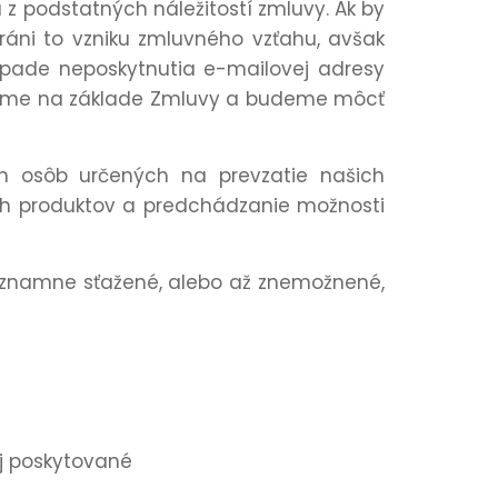
 z podstatných náležitostí zmluvy. Ak by
ráni to vzniku zmluvného vzťahu, avšak
ípade neposkytnutia e-mailovej adresy
avíme na základe Zmluvy a budeme môcť
h osôb určených na prevzatie našich
ich produktov a predchádzanie možnosti
významne sťažené, alebo až znemožnené,
j poskytované