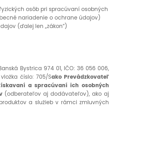
 fyzických osôb pri spracúvaní osobných
obecné nariadenie o ochrane údajov)
dajov (ďalej len „zákon“)
Banská Bystrica 974 01, IČO: 36 056 006,
ložka číslo: 705/S
ako Prevádzkovateľ
získavaní a spracúvaní ich osobných
ov
(odberateľov aj dodávateľov), ako aj
produktov a služieb v rámci zmluvných