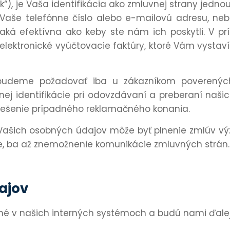
“), je Vaša identifikácia ako zmluvnej strany jednou
Vaše telefónne číslo alebo e-mailovú adresu, neb
á efektívna ako keby ste nám ich poskytli. V pr
lektronické vyúčtovacie faktúry, ktoré Vám vyst
ti budeme požadovať iba u zákazníkom poverenýc
ej identifikácie pri odovzdávaní a preberaní naš
riešenie prípadného reklamačného konania.
ia Vašich osobných údajov môže byť plnenie zmlúv 
e, ba až znemožnenie komunikácie zmluvných strán.
ajov
né v našich interných systémoch a budú nami ďale