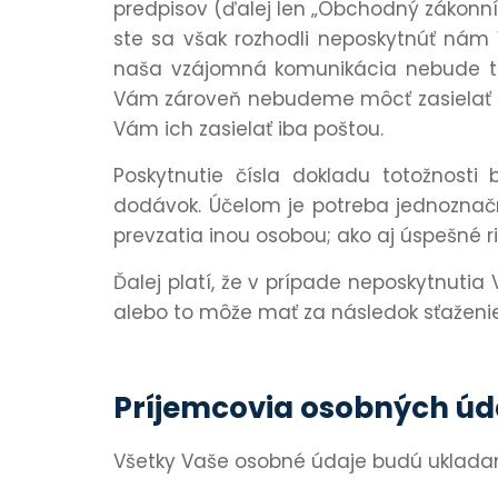
predpisov (ďalej len „Obchodný zákonník
ste sa však rozhodli neposkytnúť nám 
naša vzájomná komunikácia nebude tak
Vám zároveň nebudeme môcť zasielať e
Vám ich zasielať iba poštou.
Poskytnutie čísla dokladu totožnos
dodávok. Účelom je potreba jednoznačn
prevzatia inou osobou; ako aj úspešné 
Ďalej platí, že v prípade neposkytnut
alebo to môže mať za následok sťaženi
Príjemcovia osobných úd
Všetky Vaše osobné údaje budú uklada