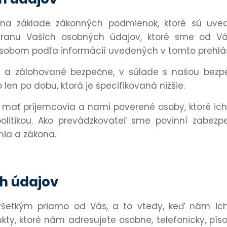
a základe zákonných podmienok, ktoré sú uved
anu Vašich osobných údajov, ktoré sme od Vás
sobom podľa informácií uvedených v tomto prehlás
a zálohované bezpečne, v súlade s našou bezpeč
 len po dobu, ktorá je špecifikovaná nižšie.
mať príjemcovia a nami poverené osoby, ktoré ich
litikou. Ako prevádzkovateľ sme povinní zabezp
ia a zákona.
h údajov
etkým priamo od Vás, a to vtedy, keď nám ich d
ty, ktoré nám adresujete osobne, telefonicky, píso