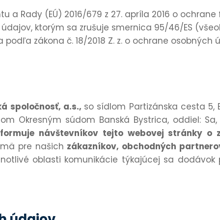
 a Rady (EÚ) 2016/679 z 27. apríla 2016 o ochrane
údajov, ktorým sa zrušuje smernica 95/46/ES (vše
 a podľa zákona č. 18/2018 Z. z. o ochrane osobných ú
 spoločnosť, a.s.,
so sídlom Partizánska cesta 5, 
m Okresným súdom Banská Bystrica, oddiel: Sa, v
nformuje návštevníkov tejto webovej stránky o 
ajmä pre našich
zákazníkov, obchodných partner
otlivé oblasti komunikácie týkajúcej sa dodávok 
h údajov