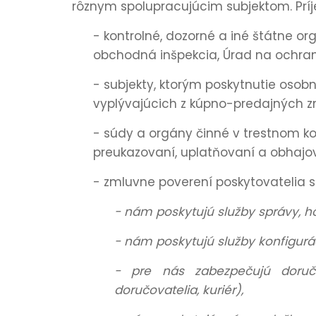
rôznym spolupracujúcim subjektom. Pr
- kontrolné, dozorné a iné štátne o
obchodná inšpekcia, Úrad na ochran
- subjekty, ktorým poskytnutie osob
vyplývajúcich z kúpno-predajných z
- súdy a orgány činné v trestnom k
preukazovaní, uplatňovaní a obhajo
- zmluvne poverení poskytovatelia slu
- nám poskytujú služby správy, h
- nám poskytujú služby konfigu
- pre nás zabezpečujú doruč
doručovatelia, kuriér),