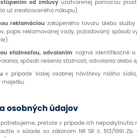
dstúpením od zmluvy
uzatvorenej pomocou prostr
a už zrealizovaného nákupu).
nou reklamáciou
zakúpeného tovaru alebo služby
v, popis reklamovanej vady, požadovaný spôsob v
e).
nou sťažnosťou, odvolaním
: najmä identifikačné a
lania, spôsob riešenia sťažnosti, odvolania alebo s
mu
v prípade Vašej osobnej návštevy nášho sídla
 majetku.
a osobných údajov
otrebujeme, pretože v prípade ich neposkytnutia 
ďže v súlade so zákonom NR SR č. 513/1991 Zb. 