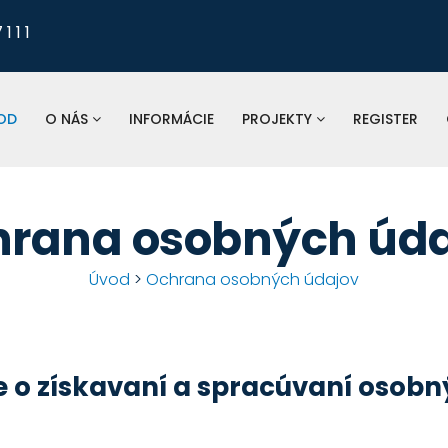
1 1 1
Pre nahlasovanie
odkanalizovania, tlaku a 
vodomerov, fakturá
OD
O NÁS
INFORMÁCIE
PROJEKTY
REGISTER
St
spoločnosť:
hrana osobných úda
Úvod
>
Ochrana osobných údajov
e o získavaní a spracúvaní osobn