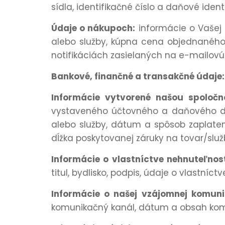
sídla, identifikačné číslo a daňové identi
Údaje o nákupoch:
informácie o Vašej
alebo služby, kúpna cena objednaného
notifikáciách zasielaných na e-mailovú
Bankové, finančné a transakčné údaje:
Informácie vytvorené našou spoločno
vystaveného účtovného a daňového do
alebo služby, dátum a spôsob zaplaten
dĺžka poskytovanej záruky na tovar/služ
Informácie o vlastníctve nehnuteľnos
titul, bydlisko, podpis, údaje o vlastníc
Informácie o našej vzájomnej komun
komunikačný kanál, dátum a obsah komun