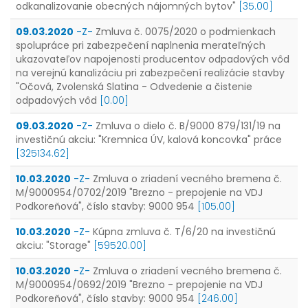
odkanalizovanie obecných nájomných bytov"
[35.00]
09.03.2020
-Z-
Zmluva č. 0075/2020 o podmienkach
spolupráce pri zabezpečení naplnenia merateľných
ukazovateľov napojenosti producentov odpadových vôd
na verejnú kanalizáciu pri zabezpečení realizácie stavby
"Očová, Zvolenská Slatina - Odvedenie a čistenie
odpadových vôd
[0.00]
09.03.2020
-Z-
Zmluva o dielo č. B/9000 879/131/19 na
investičnú akciu: "Kremnica ÚV, kalová koncovka" práce
[325134.62]
10.03.2020
-Z-
Zmluva o zriadení vecného bremena č.
M/9000954/0702/2019 "Brezno - prepojenie na VDJ
Podkoreňová", číslo stavby: 9000 954
[105.00]
10.03.2020
-Z-
Kúpna zmluva č. T/6/20 na investičnú
akciu: "Storage"
[59520.00]
10.03.2020
-Z-
Zmluva o zriadení vecného bremena č.
M/9000954/0692/2019 "Brezno - prepojenie na VDJ
Podkoreňová", číslo stavby: 9000 954
[246.00]