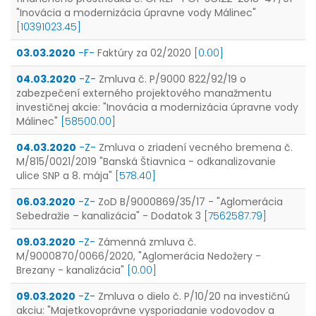
"Inovácia a modernizácia úpravne vody Málinec"
[10391023.45]
03.03.2020
-F-
Faktúry za 02/2020
[0.00]
04.03.2020
-Z-
Zmluva č. P/9000 822/92/19 o
zabezpečení externého projektového manažmentu
investičnej akcie: "Inovácia a modernizácia úpravne vody
Málinec"
[58500.00]
04.03.2020
-Z-
Zmluva o zriadení vecného bremena č.
M/815/0021/2019 "Banská Štiavnica - odkanalizovanie
ulice SNP a 8. mája"
[578.40]
06.03.2020
-Z-
ZoD B/9000869/35/17 - "Aglomerácia
Sebedražie – kanalizácia" - Dodatok 3
[7562587.79]
09.03.2020
-Z-
Zámenná zmluva č.
M/9000870/0066/2020, "Aglomerácia Nedožery -
Brezany - kanalizácia"
[0.00]
09.03.2020
-Z-
Zmluva o dielo č. P/10/20 na investičnú
akciu: "Majetkovoprávne vysporiadanie vodovodov a