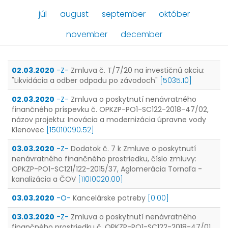
júl
august
september
október
november
december
02.03.2020
-Z-
Zmluva č. T/7/20 na investičnú akciu:
"Likvidácia a odber odpadu po závodoch"
[5035.10]
02.03.2020
-Z-
Zmluva o poskytnutí nenávratného
finančného príspevku č. OPKZP-PO1-SC122-2018-47/02,
názov projektu: Inovácia a modernizácia úpravne vody
Klenovec
[15010090.52]
03.03.2020
-Z-
Dodatok č. 7 k Zmluve o poskytnutí
nenávratného finančného prostriedku, číslo zmluvy:
OPKZP-PO1-SC121/122-2015/37, Aglomerácia Tornaľa -
kanalizácia a ČOV
[11010020.00]
03.03.2020
-O-
Kancelárske potreby
[0.00]
03.03.2020
-Z-
Zmluva o poskytnutí nenávratného
finančného prostriedku č. OPKZP-PO1-SC122-2018-47/01