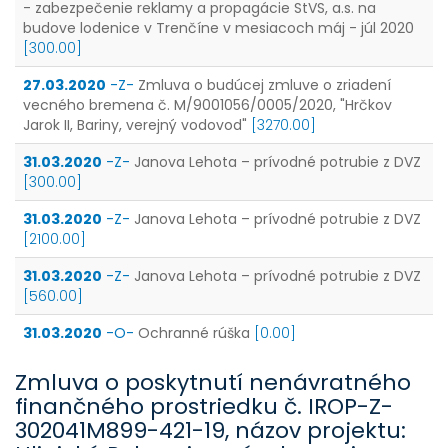
- zabezpečenie reklamy a propagácie StVS, a.s. na
budove lodenice v Trenčíne v mesiacoch máj - júl 2020
[300.00]
27.03.2020
-Z-
Zmluva o budúcej zmluve o zriadení
vecného bremena č. M/9001056/0005/2020, "Hrčkov
Jarok II, Bariny, verejný vodovod"
[3270.00]
31.03.2020
-Z-
Janova Lehota – prívodné potrubie z DVZ
[300.00]
31.03.2020
-Z-
Janova Lehota – prívodné potrubie z DVZ
[2100.00]
31.03.2020
-Z-
Janova Lehota – prívodné potrubie z DVZ
[560.00]
31.03.2020
-O-
Ochranné rúška
[0.00]
Zmluva o poskytnutí nenávratného
finančného prostriedku č. IROP-Z-
302041M899-421-19, názov projektu: