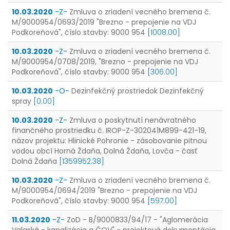
10.03.2020
-Z-
Zmluva o zriadení vecného bremena č.
M/9000954/0693/2019 "Brezno - prepojenie na VDJ
Podkoreňová", číslo stavby: 9000 954
[1008.00]
10.03.2020
-Z-
Zmluva o zriadení vecného bremena č.
M/9000954/0708/2019, "Brezno - prepojenie na VDJ
Podkoreňová", číslo stavby: 9000 954
[306.00]
10.03.2020
-O-
Dezinfekčný prostriedok Dezinfekčný
spray
[0.00]
10.03.2020
-Z-
Zmluva o poskytnutí nenávratného
finančného prostriedku č. IROP-Z-302041M899-421-19,
názov projektu: Hlinické Pohronie - zásobovanie pitnou
vodou obcí Horná Ždaňa, Dolná Ždaňa, Lovča - časť
Dolná Ždaňa
[1359952.38]
10.03.2020
-Z-
Zmluva o zriadení vecného bremena č.
M/9000954/0694/2019 "Brezno - prepojenie na VDJ
Podkoreňová", číslo stavby: 9000 954
[597.00]
11.03.2020
-Z-
ZoD - B/9000833/94/17 - "Aglomerácia