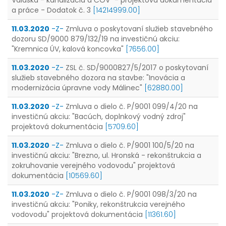
Valaská - kanalizácia a ČOV" - projektová dokumentácia
a práce - Dodatok č. 3
[14214999.00]
11.03.2020
-Z-
Zmluva o poskytovaní služieb stavebného
dozoru SD/9000 879/132/19 na investičnú akciu:
"Kremnica ÚV, kalová koncovka"
[7656.00]
11.03.2020
-Z-
ZSL č. SD/9000827/5/2017 o poskytovaní
služieb stavebného dozora na stavbe: "Inovácia a
modernizácia úpravne vody Málinec"
[62880.00]
11.03.2020
-Z-
Zmluva o dielo č. P/9001 099/4/20 na
investičnú akciu: "Bacúch, doplnkový vodný zdroj"
projektová dokumentácia
[5709.60]
11.03.2020
-Z-
Zmluva o dielo č. P/9001 100/5/20 na
investičnú akciu: "Brezno, ul. Hronská - rekonštrukcia a
zokruhovanie verejného vodovodu" projektová
dokumentácia
[10569.60]
11.03.2020
-Z-
Zmluva o dielo č. P/9001 098/3/20 na
investičnú akciu: "Poniky, rekonštrukcia verejného
vodovodu" projektová dokumentácia
[11361.60]