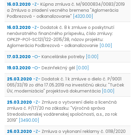
16.03.2020
-Z-
Kúpna zmluva č. M/9000834/0083/2019
a Zmluva o zriadení vecného bremena "Aglomerácia
Podbrezová - odkanalizovanie"
[4320.00]
16.03.2020
-Z-
Dodatok č. 8 k zmluve o poskytnutí
nenávratného finančného príspevku, číslo zmluvy:
OPKZP-PO1-SC121/122-2015/38, názov projektu:
Aglomerácia Podbrezová - odkanalizovanie
[0.00]
17.03.2020
-O-
Kancelárske potreby
[0.00]
19.03.2020
-O-
Dezinfekčný gél
[0.00]
25.03.2020
-Z-
Dodatok č. 1 k zmluve o dielo č. P/9001
065/33/19 zo dňa 17.05.2019 na investičnú akciu: "Turček
ÚV, modernizácia" projektová dokumentácia
[0.00]
25.03.2020
-Z-
Zmluva o vytvorení diela a licenčná
zmluva č. P/17/20 na zákazku: "Výročná správa
Stredoslovenskej vodárenskej spoločnosti, a.s., za rok
2019"
[3490.00]
26.03.2020
-Z-
Zmluva o vykonaní reklamy č. 0118/2020