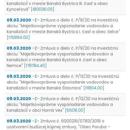
kanalizácií v meste Banská Bystrica III. časť a obec
Kynceľová"
[180036.00]
09.03.2020
-Z-
Zmluva o dielo č. P/8/20 na investičnú
akciu: "Majetkovoprávne vysporiadanie vodovodov a
kanalizácií v meste Banská Bystrica I. časť a obec Selce"
[175884.00]
09.03.2020
-Z-
Zmluva o dielo č. P/9/20 na investičnú
akciu: "Majetkovoprávne vysporiadanie vodovodov a
kanalizácií v meste Banská Bystrica II. časť a obec
Nemce"
[178784.40]
09.03.2020
-Z-
Zmluva o dielo č. P/13/20 na investičnú
akciu: "Majetkovoprávne vysporiadanie vodovodov a
kanalizácií v meste Banská Štiavnica"
[111804.00]
09.03.2020
-Z-
Zmluva o dielo č. P/12/20 na investičnú
akciu: "Majetkovoprávne vysporiadanie vodovodov a
kanalizácií v obci Horná Ves"
[5508.00]
09.03.2020
-Z-
Zmluva č. 6000216/0783/2019 o
uzatvorení budúcej kúpnej zmluvy, "Obec Poruba -