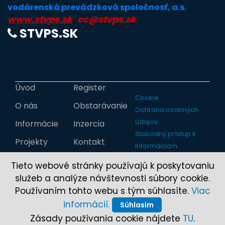
vodárenská prevádzková spoločnosť, a.s.
www.stvps.sk
cc@stvps.sk
STVPS.SK
Úvod
Register
Cookie
O nás
Obstarávanie
Ochrana osobných
údajov
Informácie
Inzercia
Slobodný prístup k
Projekty
Kontakt
informáciám
Tieto webové stránky používajú k poskytovaniu
služeb a analýze návštevnosti súbory cookie.
Používaním tohto webu s tým súhlasíte.
Viac
informácií.
Súhlasím
Zásady používania cookie nájdete
TU
.
Copyright © 2017-2026 StVS, a.s.