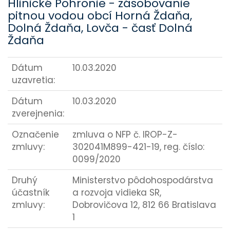
Hlinické Pohronie - zásobovanie
pitnou vodou obcí Horná Ždaňa,
Dolná Ždaňa, Lovča - časť Dolná
Ždaňa
Dátum
10.03.2020
uzavretia:
Dátum
10.03.2020
zverejnenia:
Označenie
zmluva o NFP č. IROP-Z-
zmluvy:
302041M899-421-19, reg. číslo:
0099/2020
Druhý
Ministerstvo pôdohospodárstva
účastník
a rozvoja vidieka SR,
zmluvy:
Dobrovičova 12, 812 66 Bratislava
1