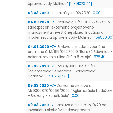
úpravne vody Málinec"
[10391023.45]
03.03.2020
-F-
Faktúry za 02/2020
[0.00]
04.03.2020
-Z-
Zmluva č. P/9000 822/92/19 o
zabezpečení externého projektového
manažmentu investičnej akcie: "Inovácia a
modernizácia úpravne vody Málinec"
[58500.00
04.03.2020
-Z-
Zmluva o zriadení vecného
bremena č. M/815/0021/2019 "Banská Štiavnica -
odkanalizovanie ulice SNP a 8. mája"
[578.40]
06.03.2020
-Z-
ZoD B/9000869/35/17 -
"Aglomerácia Sebedražie – kanalizácia" -
Dodatok 3
[7562587.79]
09.03.2020
-Z-
Zámenná zmluva č.
M/9000870/0066/2020, "Aglomerácia Nedožery
- Brezany - kanalizácia"
[0.00]
09.03.2020
-Z-
Zmluva o dielo č. P/10/20 na
investičnú akciu: "Majetkovoprávne