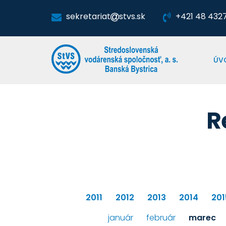
sekretariat
stvs.sk
+421 48 4327 
ÚV
R
2011
2012
2013
2014
201
január
február
marec