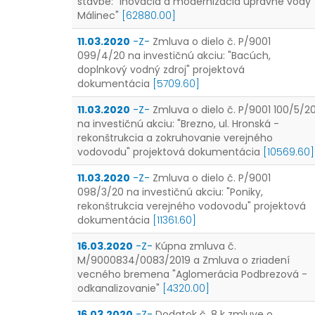
stavbe: "Inovácia a modernizácia úpravne vody
Málinec"
[62880.00]
11.03.2020
-Z-
Zmluva o dielo č. P/9001
099/4/20 na investičnú akciu: "Bacúch,
doplnkový vodný zdroj" projektová
dokumentácia
[5709.60]
11.03.2020
-Z-
Zmluva o dielo č. P/9001 100/5/2
na investičnú akciu: "Brezno, ul. Hronská -
rekonštrukcia a zokruhovanie verejného
vodovodu" projektová dokumentácia
[10569.60]
11.03.2020
-Z-
Zmluva o dielo č. P/9001
098/3/20 na investičnú akciu: "Poniky,
rekonštrukcia verejného vodovodu" projektová
dokumentácia
[11361.60]
16.03.2020
-Z-
Kúpna zmluva č.
M/9000834/0083/2019 a Zmluva o zriadení
vecného bremena "Aglomerácia Podbrezová -
odkanalizovanie"
[4320.00]
16.03.2020
-Z-
Dodatok č. 8 k zmluve o