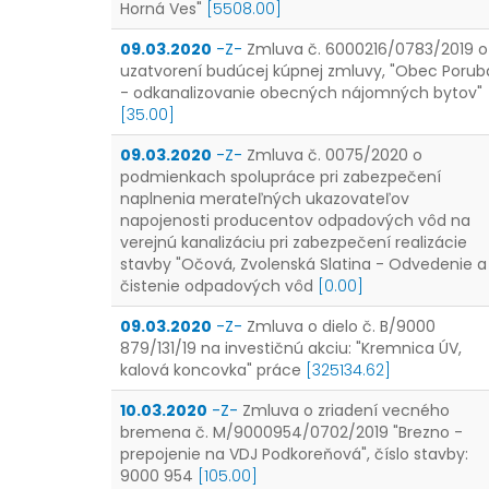
Horná Ves"
[5508.00]
09.03.2020
-Z-
Zmluva č. 6000216/0783/2019 o
uzatvorení budúcej kúpnej zmluvy, "Obec Porub
- odkanalizovanie obecných nájomných bytov"
[35.00]
09.03.2020
-Z-
Zmluva č. 0075/2020 o
podmienkach spolupráce pri zabezpečení
naplnenia merateľných ukazovateľov
napojenosti producentov odpadových vôd na
verejnú kanalizáciu pri zabezpečení realizácie
stavby "Očová, Zvolenská Slatina - Odvedenie a
čistenie odpadových vôd
[0.00]
09.03.2020
-Z-
Zmluva o dielo č. B/9000
879/131/19 na investičnú akciu: "Kremnica ÚV,
kalová koncovka" práce
[325134.62]
10.03.2020
-Z-
Zmluva o zriadení vecného
bremena č. M/9000954/0702/2019 "Brezno -
prepojenie na VDJ Podkoreňová", číslo stavby:
9000 954
[105.00]