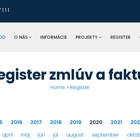
1 1 1
Pre nahlasovanie
odkanalizovania, tlaku a 
vodomerov, fakturá
OD
O NÁS
INFORMÁCIE
PROJEKTY
REGISTER
St
spoločnosť:
egister zmlúv a fakt
Home
>
Register
5
2016
2017
2018
2019
2020
2021
202
apríl
máj
jún
júl
august
september
októ