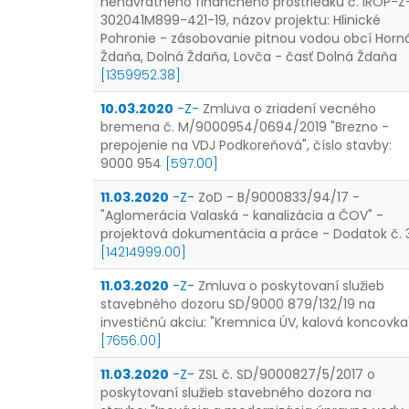
nenávratného finančného prostriedku č. IROP-Z
302041M899-421-19, názov projektu: Hlinické
Pohronie - zásobovanie pitnou vodou obcí Horn
Ždaňa, Dolná Ždaňa, Lovča - časť Dolná Ždaňa
[1359952.38]
10.03.2020
-Z-
Zmluva o zriadení vecného
bremena č. M/9000954/0694/2019 "Brezno -
prepojenie na VDJ Podkoreňová", číslo stavby:
9000 954
[597.00]
11.03.2020
-Z-
ZoD - B/9000833/94/17 -
"Aglomerácia Valaská - kanalizácia a ČOV" -
projektová dokumentácia a práce - Dodatok č. 
[14214999.00]
11.03.2020
-Z-
Zmluva o poskytovaní služieb
stavebného dozoru SD/9000 879/132/19 na
investičnú akciu: "Kremnica ÚV, kalová koncovka
[7656.00]
11.03.2020
-Z-
ZSL č. SD/9000827/5/2017 o
poskytovaní služieb stavebného dozora na