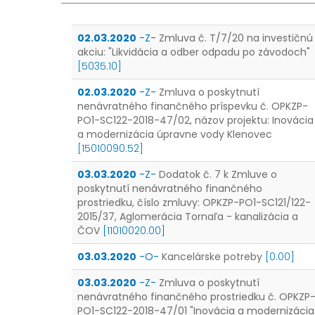
02.03.2020
-Z-
Zmluva č. T/7/20 na investičnú
akciu: "Likvidácia a odber odpadu po závodoch"
[5035.10]
02.03.2020
-Z-
Zmluva o poskytnutí
nenávratného finančného príspevku č. OPKZP-
PO1-SC122-2018-47/02, názov projektu: Inovácia
a modernizácia úpravne vody Klenovec
[15010090.52]
03.03.2020
-Z-
Dodatok č. 7 k Zmluve o
poskytnutí nenávratného finančného
prostriedku, číslo zmluvy: OPKZP-PO1-SC121/122-
2015/37, Aglomerácia Tornaľa - kanalizácia a
ČOV
[11010020.00]
03.03.2020
-O-
Kancelárske potreby
[0.00]
03.03.2020
-Z-
Zmluva o poskytnutí
nenávratného finančného prostriedku č. OPKZP
PO1-SC122-2018-47/01 "Inovácia a modernizácia