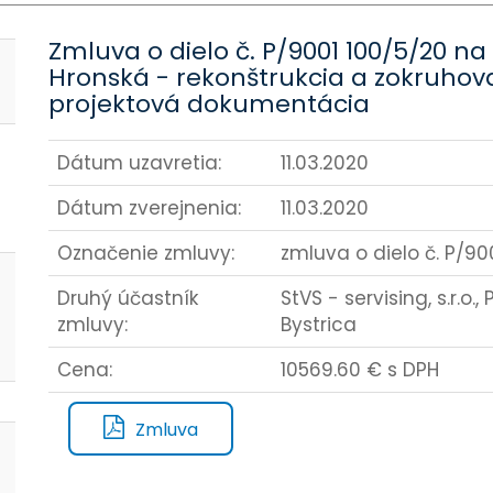
Zmluva o dielo č. P/9001 100/5/20 na 
Hronská - rekonštrukcia a zokruhov
projektová dokumentácia
Dátum uzavretia:
11.03.2020
Dátum zverejnenia:
11.03.2020
Označenie zmluvy:
zmluva o dielo č. P/900
Druhý účastník
StVS - servising, s.r.o
zmluvy:
Bystrica
Cena:
10569.60 € s DPH
Zmluva
-