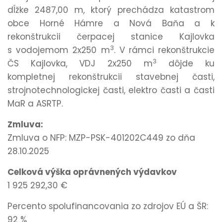
dĺžke 2487,00 m, ktorý prechádza katastrom
obce Horné Hámre a Nová Baňa a k
rekonštrukcii čerpacej stanice Kajlovka
3
s vodojemom 2x250 m
. V rámci rekonštrukcie
3
ČS Kajlovka, VDJ 2x250 m
dôjde ku
kompletnej rekonštrukcii stavebnej časti,
strojnotechnologickej časti, elektro časti a časti
MaR a ASRTP.
Zmluva:
Zmluva o NFP: MZP-PSK-401202C449 zo dňa
28.10.2025
Celková výška oprávnených výdavkov
1 925 292,30 €
Percento spolufinancovania zo zdrojov EÚ a ŠR:
92 %