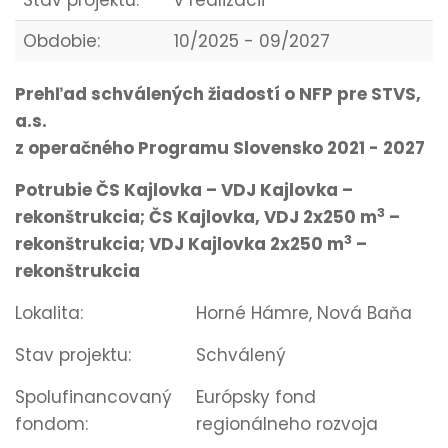
Stav projektu:
v realizácii
Obdobie:
10/2025 - 09/2027
Prehľad schválených žiadostí o NFP pre STVS,
a.s.
z operačného Programu Slovensko 2021 - 2027
Potrubie ČS Kajlovka – VDJ Kajlovka –
3
rekonštrukcia; ČS Kajlovka, VDJ 2x250 m
–
3
rekonštrukcia; VDJ Kajlovka 2x250 m
–
rekonštrukcia
Lokalita:
Horné Hámre, Nová Baňa
Stav projektu:
Schválený
Spolufinancovaný
Európsky fond
fondom:
regionálneho rozvoja