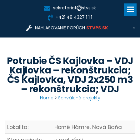
sekretariat
stvs.sk
+421 48 4327 1 1 1
NAHLASOVANIE PORÚCH
STVPS.SK
Pre nahlasovanie porúch a informácie týkajúce sa
dodávky vody, odkanalizovania, tlaku a kvality vody,
zriadenia nového odberu, prípojok a vodomerov,
fakturácie, zmluvných vzťahov kontaktujte prevádzkovú
Potrubie ČS Kajlovka – VDJ
Stredoslovenská
spoločnosť:
vodárenská prevádzková spoločnosť, a.s.
Kajlovka – rekonštrukcia;
www.stvps.sk
cc@stvps.sk
ČS Kajlovka, VDJ 2x250 m3
STVPS.SK
– rekonštrukcia; VDJ
Home
>
Schválené projekty
Lokalita:
Horné Hámre, Nová Baňa