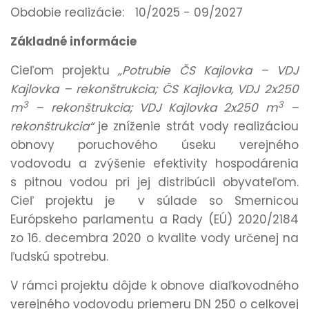
Obdobie realizácie:
10/2025 - 09/2027
Základné informácie
Cieľom projektu
„Potrubie ČS Kajlovka – VDJ
Kajlovka – rekonštrukcia; ČS Kajlovka, VDJ 2x250
3
3
m
– rekonštrukcia; VDJ Kajlovka 2x250 m
–
rekonštrukcia“
je zníženie strát vody realizáciou
obnovy poruchového úseku verejného
vodovodu a zvýšenie efektivity hospodárenia
s pitnou vodou pri jej distribúcii obyvateľom.
Cieľ projektu je v súlade so Smernicou
Európskeho parlamentu a Rady (EÚ) 2020/2184
zo 16. decembra 2020 o kvalite vody určenej na
ľudskú spotrebu.
V rámci projektu dôjde k obnove diaľkovodného
verejného vodovodu priemeru DN 250 o celkovej