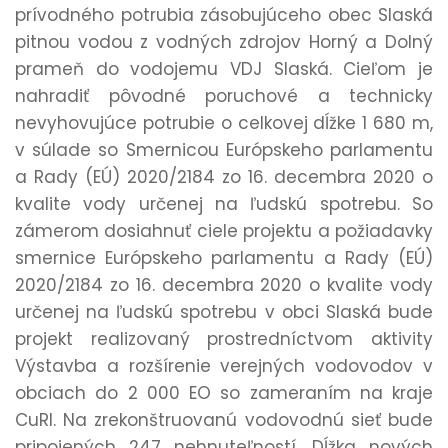
prívodného potrubia zásobujúceho obec Slaská
pitnou vodou z vodných zdrojov Horný a Dolný
prameň do vodojemu VDJ Slaská. Cieľom je
nahradiť pôvodné poruchové a technicky
nevyhovujúce potrubie o celkovej dĺžke 1 680 m,
v súlade so Smernicou Európskeho parlamentu
a Rady (EÚ) 2020/2184 zo 16. decembra 2020 o
kvalite vody určenej na ľudskú spotrebu. So
zámerom dosiahnuť ciele projektu a požiadavky
smernice Európskeho parlamentu a Rady (EÚ)
2020/2184 zo 16. decembra 2020 o kvalite vody
určenej na ľudskú spotrebu v obci Slaská bude
projekt realizovaný prostredníctvom aktivity
Výstavba a rozšírenie verejných vodovodov v
obciach do 2 000 EO so zameraním na kraje
CuRI. Na zrekonštruovanú vodovodnú sieť bude
pripojených 247 nehnuteľností. Dĺžka nových